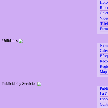
Horó
Rincó
Galer
Vide
Teléf
Farm
Utilidades
Newsl
Calen
Búsq
Reco
Regís
Mapa 
Publicidad y Servicios
Publ
La G
Espec
Cont