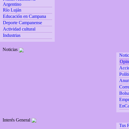
Argentino
Río Luján
Educación en Campana
Deporte Campanense
Actividad cultural
Industrias
Noticias
Notic
Opin
Accid
Polít
Anun
Corre
Bolsa
Empr
EnCa
Interés General
Tus F