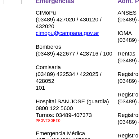
Emergencias
Adm. P
CIMoPu
ANSES
(03489) 427020 / 430120 /
(03489)
432020
cimopu@campana.gov.ar
IOMA
(03489)
Bomberos
(03489) 422677 / 428716 / 100
Rentas
(03489)
Comisaria
(03489) 422534 / 422025 /
Registro
428052
(03489)
101
Registro
Hospital SAN JOSE (guardia)
(03489)
0800 122 5600
Turnos: 03489-407373
Registro
PROVISORIO
(03489)
Emergencia Médica
Registro 