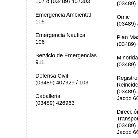
107 ó (03489) 407303
(03489)
Emergencia Ambiental
Omic
105
(03489)
Emergencia Náutica
Plan Ma
106
(03489)
Servicio de Emergencias
Minorida
911
(03489)
Defensa Civil
Registro
(03489) 407329 / 103
Reincide
(03489)
Caballeria
Jacob 6
(03489) 426963
Direcció
Transpor
(03489)
Jacob 6