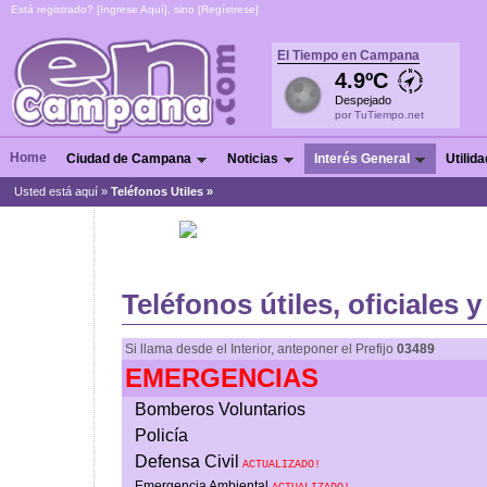
Está registrado? [
Ingrese Aquí
], sino [
Regístrese
]
El Tiempo en Campana
4.9ºC
Despejado
por TuTiempo.net
Home
Ciudad de Campana
Noticias
Interés General
Utilid
Usted está aquí »
Teléfonos Utiles »
Teléfonos útiles, oficiales 
Si llama desde el Interior, anteponer el Prefijo
03489
EMERGENCIAS
Bomberos Voluntarios
Policía
Defensa Civil
ACTUALIZADO!
Emergencia Ambiental