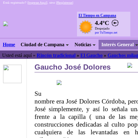
Está registrado? [
Ingrese Aquí
], sino [
Regístrese
]
El Tiempo en Campana
4.4ºC
Despejado
por TuTiempo.net
Home
Ciudad de Campana
Noticias
Interés General
Usted está aquí »
Rincón tradicional
»
El Gaucho
»
Gauchos milag
Gaucho José Dolores
Su
nombre era José Dolores Córdoba, per
José simplemente, y así lo señala un
frente a la capilla ( una de las me
construcciones dedicadas al culto po
cualquiera de las levantadas en 