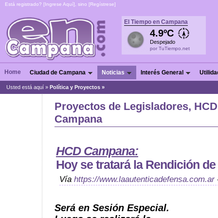
Está registrado? [
Ingrese Aquí
], sino [
Regístrese
]
El Tiempo en Campana
4.9ºC
Despejado
por TuTiempo.net
Home
Ciudad de Campana
Noticias
Interés General
Utilid
Usted está aquí »
Política y Proyectos »
Proyectos de Legisladores, HCD 
Campana
HCD Campana:
Hoy se tratará la Rendición d
Vía
https://www.laautenticadefensa.com.ar
Será en Sesión Especial.