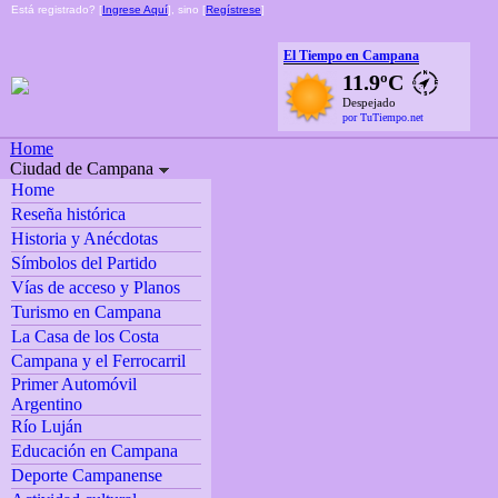
Está registrado? [
Ingrese Aquí
], sino [
Regístrese
]
El Tiempo en Campana
11.9ºC
Despejado
por TuTiempo.net
Home
Ciudad de Campana
Home
Reseña histórica
Historia y Anécdotas
Símbolos del Partido
Vías de acceso y Planos
Turismo en Campana
La Casa de los Costa
Campana y el Ferrocarril
Primer Automóvil
Argentino
Río Luján
Educación en Campana
Deporte Campanense