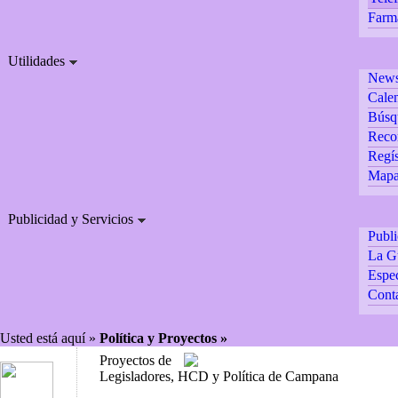
Farm
Utilidades
Newsl
Calen
Búsq
Reco
Regís
Mapa 
Publicidad y Servicios
Publ
La G
Espec
Cont
Usted está aquí »
Política y Proyectos »
Proyectos de
Legisladores, HCD y Política de Campana