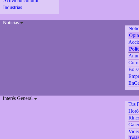
Actividad cultural
Industrias
Noticias
Notic
Opin
Accid
Polí
Anun
Corre
Bolsa
Empr
EnCa
Interés General
Tus F
Horó
Rincó
Galer
Vide
Teléf