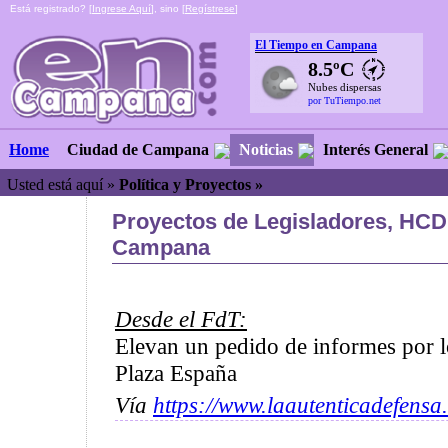
Está registrado? [
Ingrese Aquí
], sino [
Regístrese
]
El Tiempo en Campana
8.5ºC
Nubes dispersas
por TuTiempo.net
Ciudad de Campana
Noticias
Interés General
Home
Usted está aquí »
Política y Proyectos »
Proyectos de Legisladores, HCD 
Campana
Desde el FdT:
Elevan un pedido de informes por l
Plaza España
Vía
https://www.laautenticadefensa