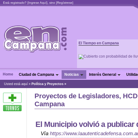
Está registrado? [
Ingrese Aquí
], sino [
Regístrese
]
El Tiempo en Campana
Home
Ciudad de Campana
Noticias
Interés General
Utilid
Usted está aquí »
Política y Proyectos »
Proyectos de Legisladores, HCD 
Campana
El Municipio volvió a publicar
Vía
https://www.laautenticadefensa.com.a