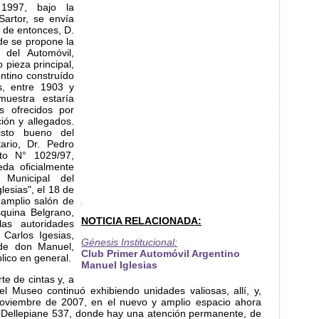
997, bajo la
Sartor, se envía
 de entonces, D.
de se propone la
del Automóvil,
pieza principal,
ntino construído
s, entre 1903 y
muestra estaría
os ofrecidos por
ción y allegados.
isto bueno del
ario, Dr. Pedro
eto N° 1029/97,
da oficialmente
Municipal del
esias", el 18 de
amplio salón de
quina Belgrano,
NOTICIA RELACIONADA:
as autoridades
 Carlos Igesias,
Génesis Institucional:
 de don Manuel,
Club Primer Automóvil Argentino
lico en general.
Manuel Iglesias
e de cintas y, a
l Museo continuó exhibiendo unidades valiosas, allí, y,
oviembre de 2007, en el nuevo y amplio espacio ahora
. Dellepiane 537, donde hay una atención permanente, de