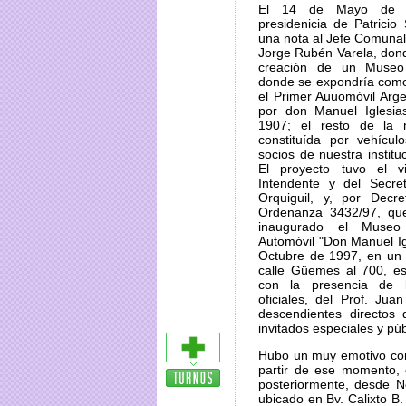
El 14 de Mayo de 1
presidenicia de Patricio 
una nota al Jefe Comunal
Jorge Rubén Varela, don
creación de un Museo 
donde se expondría como 
el Primer Auuomóvil Arge
por don Manuel Iglesia
1907; el resto de la 
constituída por vehícul
socios de nuestra institu
El proyecto tuvo el v
Intendente y del Secret
Orquiguil, y, por Decr
Ordenanza 3432/97, que
inaugurado el Museo 
Automóvil "Don Manuel Igl
Octubre de 1997, en un 
calle Güemes al 700, es
con la presencia de l
oficiales, del Prof. Juan
descendientes directos
invitados especiales y púb
Hubo un muy emotivo cort
partir de ese momento, e
posteriormente, desde N
ubicado en Bv. Calixto B