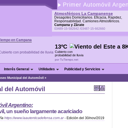
Primer Automóvil Argen
Atmosféricos La Campanense
Desagotes Domiciliarios. Eficacia, Rapidez,
Responsabilidad. Camiones Atmosféricos.
Campana y Zárate
03489-15-582642 /03487-15-662660
Tiempo en Campana
13ºC
Cubierto con
probabilidad de lluvia
por TuTiempo.net
Interés General
Utilidades
Publicidad y Servicios
seo Municipal del Automóvil »
l del Automóvil
vil Argentino:
l, un sueño largamente acariciado
Vía
https://www.laautenticadefensa.com.ar
- Edición del 30/nov/2019