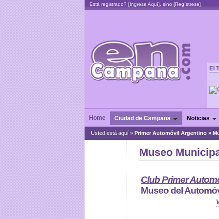
Está registrado? [
Ingrese Aquí
], sino [
Regístrese
]
El 
Home
Ciudad de Campana
Noticias
Usted está aquí »
Primer Automóvil Argentino
»
Mu
Museo Municipa
Club Primer Automó
Museo del Automóvi