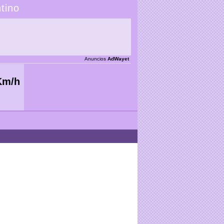
tino
Anuncios
AdWayet