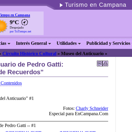
Turismo en Campana
Tiempo en Campana
9ºC
Despejado
por TuTiempo.net
cias
Interés General
Utilidades
Publicidad y Servicios
»
Circuito Histórico Cultural
»
Museo del Anticuario »
uario de Pedro Gatti:
 de Recuerdos”
 Contenidos
del Anticuario" #1
Fotos:
Charly Schneider
Especial para EnCampana.Com
e Pedro Gatti -- #1