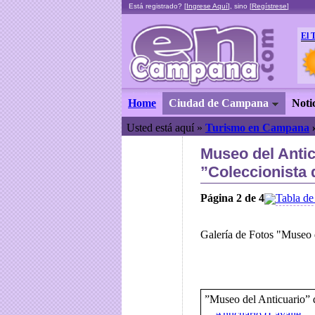
Está registrado? [
Ingrese Aquí
], sino [
Regístrese
]
El 
Home
Ciudad de Campana
Noti
Usted está aquí »
Turismo en Campana
Museo del Antic
”Coleccionista
Página 2 de 4
Tabla de
Galería de Fotos "Museo 
”Museo del Anticuario” d