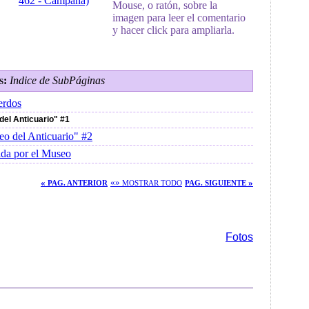
Mouse, o ratón, sobre la
imagen para leer el comentario
y hacer click para ampliarla.
s:
Indice de SubPáginas
erdos
del Anticuario" #1
eo del Anticuario" #2
ida por el Museo
«
«»
»
PAG. ANTERIOR
MOSTRAR TODO
PAG. SIGUIENTE
Fotos