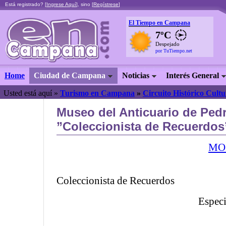
Está registrado? [
Ingrese Aquí
], sino [
Regístrese
]
El Tiempo en Campana
7ºC
Despejado
por TuTiempo.net
Home
Ciudad de Campana
Noticias
Interés General
Usted está aquí »
Turismo en Campana
»
Circuito Histórico Cultu
Museo del Anticuario de Pedr
”Coleccionista de Recuerdos
MO
Coleccionista de Recuerdos
Espec