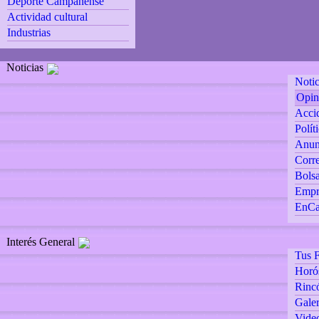
Deporte Campanense
Actividad cultural
Industrias
Noticias
Notic
Opin
Accid
Polít
Anun
Corre
Bolsa
Empr
EnCa
Interés General
Tus F
Horó
Rincó
Galer
Vide