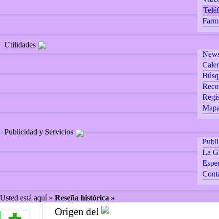
Teléf
Farm
Utilidades
Newsl
Calen
Búsq
Reco
Regís
Mapa 
Publicidad y Servicios
Publ
La G
Espec
Cont
Usted está aquí »
Reseña histórica »
Origen del