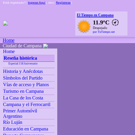
Está registrado? [
Ingrese Aquí
], sino [
Regístrese
]
El Tiempo en Campana
11.9ºC
Despejado
por TuTiempo.net
Home
Ciudad de Campana
Home
Reseña histórica
Especial 118 Aniversario
|_
Historia y Anécdotas
Símbolos del Partido
Vías de acceso y Planos
Turismo en Campana
La Casa de los Costa
Campana y el Ferrocarril
Primer Automóvil
Argentino
Río Luján
Educación en Campana