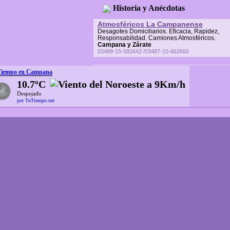
Historia y Anécdotas
Atmosféricos La Campanense
Desagotes Domiciliarios. Eficacia, Rapidez,
Responsabilidad. Camiones Atmosféricos.
Campana y Zárate
03489-15-582642 /03487-15-662660
Tiempo en Campana
10.7ºC
Despejado
por TuTiempo.net