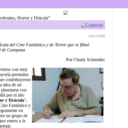
feratus, Horror y Drácula”
Comentar
31/oct/2009
ícula del Cine Fantástico y de Terror que se filmó
ad de Campana
Por Charly Schneider
cretarse con muy
ayoría prestados
que contribuyeron
a idea de un
 plasmarse con
allá por el año
or y Drácula
",
 Cine Fantástico y
tegramente en
 por un grupo de
por entero a la
etraje.