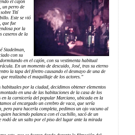
ndo el cajón
, un perro de
sobre Tití
illo. Este se vió
, que fue
endosa por la
s caseros de la
sé Stadelman,
ciado con su
dormitando en el cajón, con su vestimenta habitual
rácula. En un momento de descuido, José, tras su eterno
ntro la tapa del féretro causando el desmayo de una de
 que realizaba el maquillaje de los actores.”
 habituales por la ciudad, decidimos obtener elementos
 montado en una de las habitaciones de la casa de los
 en la carnicería del popular Marciano, ubicada en la
citamos al encargado un cerebro de vaca, que sería
ón, pero para hacerla completa, pedimos un ojo vacuno al
quien haciendo palanca con el cuchillo, sacó de un
 rodó de un salto por el piso del lugar ante la mirada