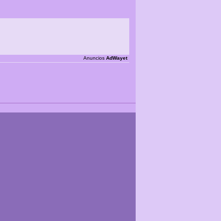
Anuncios
AdWayet