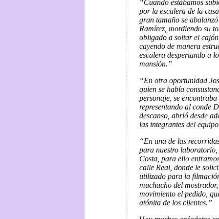
“Cuando estábamos subie
por la escalera de la casa
gran tamaño se abalanzó 
Ramírez, mordiendo su tob
obligado a soltar el cajón
cayendo de manera estru
escalera despertando a lo
mansión.”
“En otra oportunidad Jo
quien se había consustan
personaje, se encontraba 
representando al conde D
descanso, abrió desde ade
las integrantes del equipo
“En una de las recorridas
para nuestro laboratorio,
Costa, para ello entramos
calle Real, donde le soli
utilizado para la filmaci
muchacho del mostrador, 
movimiento el pedido, que
atónita de los clientes.”