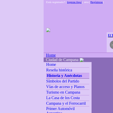
Está registrado? [
Ingrese Aquí
], sino [
Regístrese
]
El 
Home
Ciudad de Campana
Home
Reseña histórica
Historia y Anécdotas
Símbolos del Partido
Vías de acceso y Planos
Turismo en Campana
La Casa de los Costa
Campana y el Ferrocarril
Primer Automóvil