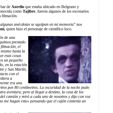
l bar de
Aurelio
que estaba ubicado en Belgrano y
conocida como
Tajiber
, fueron algunos de los escenarios
a filmación.
, algunas anécdotas se agolpan en mi memoria
” nos
oni
, quien hizo el personaje de científico loco.
ón de una
guimos prestado
 filmación, el
l mismo hasta la
or esas cosas
mos un pequeño
o, en la estación
tre y San Martín,
tacto con el
ediera a
amente era una
tros por 80 centímetros. La oscuridad de la noche pudo
stra aventura; pero al llegar a destino, la casa de los
 del camión y miró a cada uno de nosotros y dijo con voz
o me hagan esto» pensando que el cajón contenía un