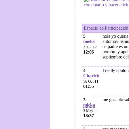
comentario y hacer click 
Espacio de Participación
5
hola yo queria
noelia
automovilismo
su padre es un
2 Apr 12
nombre y apell
12:06
septiembre del
4
I really couldn
Chartric
16 Oct 11
01:55
3
me gustaria sa
micka
3 May 11
18:37