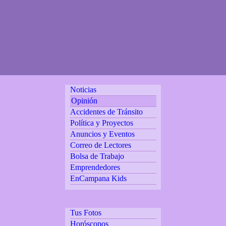
Noticias
Opinión
Accidentes de Tránsito
Política y Proyectos
Anuncios y Eventos
Correo de Lectores
Bolsa de Trabajo
Emprendedores
EnCampana Kids
Tus Fotos
Horóscopos