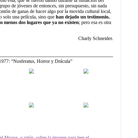
o esta, que se fueron dando durante la filmación del
 grupo de jóvenes de entonces, sin presupuesto, sin nada
tón de ganas de hacer algo por la movida cultural local,
o solo una película, sino que
han dejado un testimonio,
lo menos dos lugares que ya no existen
; pero esa es otra
Charly Schneider.
977: “Nosferatus, Horror y Drácula”
el Mouse, o ratón, sobre la imagen para leer el