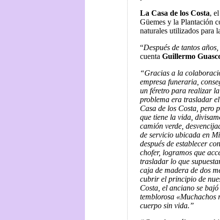
La Casa de los Costa
, e
Güemes y la Plantación 
naturales utilizados para l
“
Después de tantos años
cuenta
Guillermo Guasc
“Gracias a la colaboraci
empresa funeraria, conse
un féretro para realizar la
problema era trasladar e
Casa de los Costa, pero p
que tiene la vida, divisa
camión verde, desvencijad
de servicio ubicada en Mi
después de establecer con
chofer, logramos que acc
trasladar lo que supuest
caja de madera de dos me
cubrir el principio de nue
Costa, el anciano se bajó
temblorosa «Muchachos n
cuerpo sin vida.”