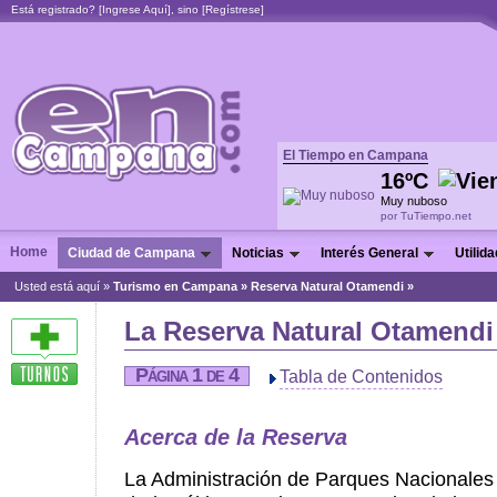
Está registrado? [
Ingrese Aquí
], sino [
Regístrese
]
El Tiempo en Campana
16ºC
Muy nuboso
por TuTiempo.net
Home
Ciudad de Campana
Noticias
Interés General
Utilid
Usted está aquí »
Turismo en Campana
»
Reserva Natural Otamendi »
La Reserva Natural Otamend
Página 1 de 4
Tabla de Contenidos
Acerca de la Reserva
La Administración de Parques Nacionale