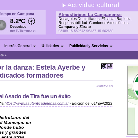
Actividad cultural
Tiempo en Campana
Atmosféricos La Campanense
Desagotes Domiciliarios. Eficacia, Rapidez,
8.2ºC
Responsabilidad. Camiones Atmosféricos.
Despejado
Campana y Zárate
por TuTiempo.net
03489-15-582642 /03487-15-662660
Interés General
Utilidades
Publicidad y Servicios
ets
»
 la danza: Estela Ayerbe y
edicados formadores
28/oct/2009
el Asado de Tira fue un éxito
Vía
https://www.laautenticadefensa.com.ar
- Edición del 01/nov/2022
isfrutaron del
el Municipio en
 donde hubo
es y grandes
 entre otras