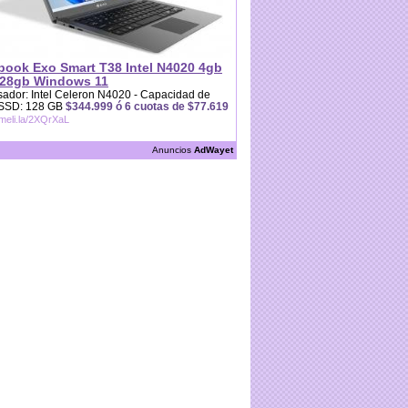
book Exo Smart T38 Intel N4020 4gb
28gb Windows 11
ador: Intel Celeron N4020 - Capacidad de
 SSD: 128 GB
$344.999 ó 6 cuotas de $77.619
/meli.la/2XQrXaL
Anuncios
AdWayet