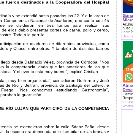
ue fueron destinados a la Cooperadora del Hospital
Ganá
iodía y se extendió hasta pasadas las 22. Y a lo largo de
Micr
ó la Competencia Nacional de Asadores, que contó con 45
Acumu
que se dividieron en tres turnos para realizar sus
búsque
de ellos debió presentar cortes de carne, pollo y cerdo,
increí
stre. Todo a la parrilla.
Usá mi
articipación de asadores de diferentes provincias, como
tero y Chaco, entre otras. Y también de distintos barrios
legó desde Dalmacio Vélez, provincia de Córdoba. "Nos
uvo la competencia, dado que las anteriores de las que
estaca. Y el evento está muy bueno", explicó Cristian.
ular, muy bien organizada", coincidieron Guillermo y José
s de Río y Beltrán, provincia de Santiago del Estero, e
Atmo
Desag
Fuego. "Nos conocimos estudiando Gastronomía",
Camion
paraban la guarnición.
Respon
indust
WhatsA
E RÍO LUJÁN QUE PARTICIPÓ DE LA COMPETENCIA
etencia se extendieron sobre la calle Sáenz Peña, desde
llí, la escena era dominada por el crepitar de las brasas y