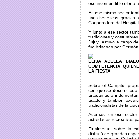
ese inconfundible olor a 
En ese mismo sector tamb
fines benéficos: gracias 
Cooperadora del Hospital
Y junto a ese sector tam
tradiciones y costumbres
Jujuy" estuvo a cargo de 
fue brindada por Germán 
ELISA ABELLA DIAL
COMPETENCIA, QUIENE
LA FIESTA
Sobre el Campito, propi
con que se decoró todo e
artesanías e indumentari
asado y también exquisi
tradicionalistas de la ciud
Además, en ese sector s
actividades recreativas p
Finalmente, sobre la c
disfrutó de grandes espe
y siguiendo con Celeste M