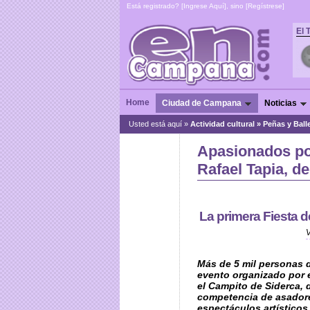
Está registrado? [
Ingrese Aquí
], sino [
Regístrese
]
El 
Home
Ciudad de Campana
Noticias
Usted está aquí »
Actividad cultural
»
Peñas y Ball
Apasionados por
Rafael Tapia, d
La primera Fiesta d
Más de 5 mil personas d
evento organizado por 
el Campito de Siderca,
competencia de asador
espectáculos artísticos,