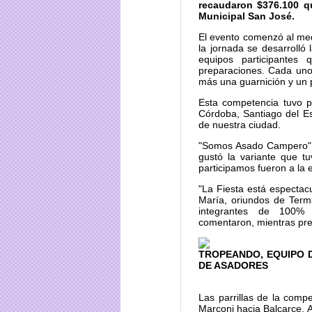
recaudaron $376.100 q
Municipal San José.
El evento comenzó al med
la jornada se desarroll
equipos participantes 
preparaciones. Cada uno 
más una guarnición y un po
Esta competencia tuvo p
Córdoba, Santiago del Es
de nuestra ciudad.
"Somos Asado Campero" l
gustó la variante que t
participamos fueron a la 
"La Fiesta está espectac
María, oriundos de Terma
integrantes de 100% 
comentaron, mientras pre
TROPEANDO, EQUIPO D
DE ASADORES
Las parrillas de la comp
Marconi hacia Balcarce. A