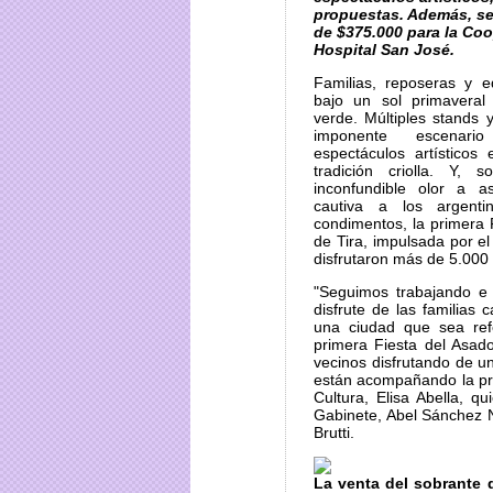
propuestas. Además, se
de $375.000 para la Co
Hospital San José.
Familias, reposeras y 
bajo un sol primavera
verde. Múltiples stands y
imponente escenar
espectáculos artísticos
tradición criolla. Y, 
inconfundible olor a 
cautiva a los argent
condimentos, la primera 
de Tira, impulsada por el
disfrutaron más de 5.000
"Seguimos trabajando e 
disfrute de las familia
una ciudad que sea ref
primera Fiesta del Asad
vecinos disfrutando de u
están acompañando la pro
Cultura, Elisa Abella, q
Gabinete, Abel Sánchez N
Brutti.
La venta del sobrante d