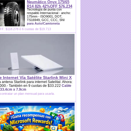
Neumático Onyx 175/65
R14 82h 42%OFF $76.234
Tecnología de punta con
respaldo Internacional - ancho:
175mm - ISO9001, DOT,
TS16949, GCC, CCC, SNI
para Auto/Camioneta
F: $118.278 ó 6 cuotas de $19.713
e Internet Vía Satélite Starlink Mini X
 antena Starlink para internet Satelital. Ahora:
000.- También en 9 cuotas de $33.222
Cable
 33.4cm x 7.9cm
contratar un plan mensual para usarla.