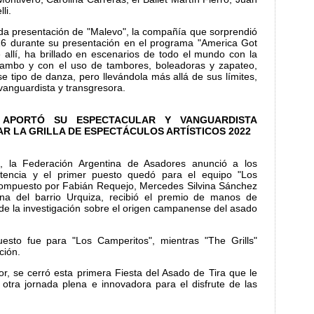
li.
rada presentación de "Malevo", la compañía que sorprendió
6 durante su presentación en el programa "America Got
e allí, ha brillado en escenarios de todo el mundo con la
lambo y con el uso de tambores, boleadoras y zapateo,
e tipo de danza, pero llevándola más allá de sus límites,
vanguardista y transgresora.
APORTÓ SU ESPECTACULAR Y VANGUARDISTA
 LA GRILLA DE ESPECTÁCULOS ARTÍSTICOS 2022
e, la Federación Argentina de Asadores anunció a los
encia y el primer puesto quedó para el equipo "Los
 compuesto por Fabián Requejo, Mercedes Silvina Sánchez
na del barrio Urquiza, recibió el premio de manos de
 de la investigación sobre el origen campanense del asado
esto fue para "Los Camperitos", mientras "The Grills"
ción.
or, se cerró esta primera Fiesta del Asado de Tira que le
otra jornada plena e innovadora para el disfrute de las