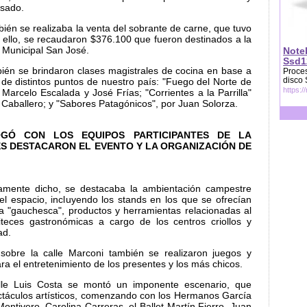
asado.
ién se realizaba la venta del sobrante de carne, que tuvo
a ello, se recaudaron $376.100 que fueron destinados a la
 Municipal San José.
Note
Ssd1
bién se brindaron clases magistrales de cocina en base a
Proces
disco
 de distintos puntos de nuestro país: "Fuego del Norte de
https:/
Marcelo Escalada y José Frías; "Corrientes a la Parrilla"
Caballero; y "Sabores Patagónicos", por Juan Solorza.
OGÓ CON LOS EQUIPOS PARTICIPANTES DE LA
S DESTACARON EL EVENTO Y LA ORGANIZACIÓN DE
amente dicho, se destacaba la ambientación campestre
l espacio, incluyendo los stands en los que se ofrecían
a "gauchesca", productos y herramientas relacionadas al
teces gastronómicas a cargo de los centros criollos y
ad.
obre la calle Marconi también se realizaron juegos y
ara el entretenimiento de los presentes y los más chicos.
alle Luis Costa se montó un imponente escenario, que
ctáculos artísticos, comenzando con los Hermanos García
ontivero, Carolina Carreras, el Ballet Martín Fierro, Juan