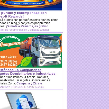
 puntos y recompensas con
osoft Rewards!
lá puntos con pequeños retos diarios, como
das en bing, y canjealos por premios
bles.
¡Sumate a Rewards, es gratis!
 link de recomendación y empezá a ganar
sféricos La Campanense
otes Domiciliarios e industriales
es Atmosféricos. ·Eficacia, Rapidez,
sabilidad. Desagotes Domiciliarios e
riales. Zona:
Campana y Zárate
pp (54): 3489-582642 / 3487-662660