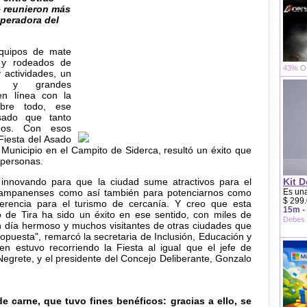
 reunieron más
operadora del
equipos de mate
l y rodeados de
43% OF
 actividades, un
io y grandes
 en línea con la
sobre todo, ese
asado que tanto
inos. Con esos
Fiesta del Asado
 Municipio en el Campito de Siderca, resultó un éxito que
 personas.
innovando para que la ciudad sume atractivos para el
Kit D
s campanenses como así también para potenciarnos como
Es una
$ 299.
erencia para el turismo de cercanía. Y creo que esta
15m -
o de Tira ha sido un éxito en ese sentido, con miles de
Debes 
n día hermoso y muchos visitantes de otras ciudades que
puesta", remarcó la secretaria de Inclusión, Educación y
uien estuvo recorriendo la Fiesta al igual que el jefe de
egrete, y el presidente del Concejo Deliberante, Gonzalo
e carne, que tuvo fines benéficos: gracias a ello, se