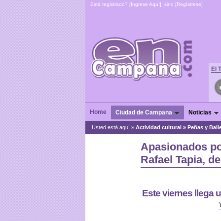
Está registrado? [
Ingrese Aquí
], sino [
Regístrese
]
El 
Home
Ciudad de Campana
Noticias
Usted está aquí »
Actividad cultural
»
Peñas y Ball
Apasionados por
Rafael Tapia, d
Este viernes llega