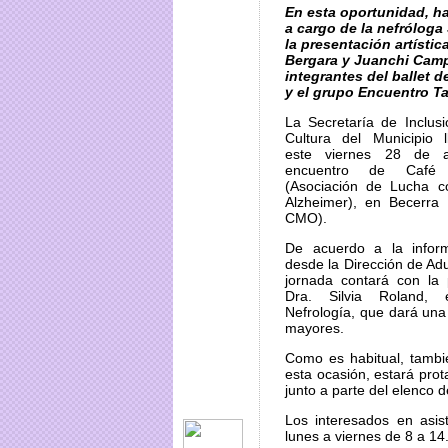
En esta oportunidad, h
a cargo de la nefróloga 
la presentación artístic
Bergara y Juanchi Cam
integrantes del ballet d
y el grupo Encuentro T
La Secretaría de Inclus
Cultura del Municipio l
este viernes 28 de a
encuentro de Café 
(Asociación de Lucha c
Alzheimer), en Becerra
CMO).
De acuerdo a la infor
desde la Dirección de Adu
jornada contará con la 
Dra. Silvia Roland, e
Nefrología, que dará una
mayores.
Como es habitual, tambi
esta ocasión, estará pr
junto a parte del elenco 
Los interesados en asis
lunes a viernes de 8 a 14