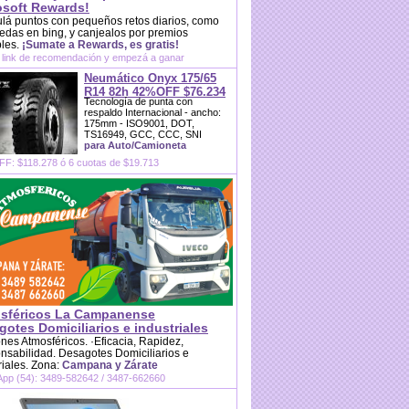
osoft Rewards!
lá puntos con pequeños retos diarios, como
das en bing, y canjealos por premios
bles.
¡Sumate a Rewards, es gratis!
 link de recomendación y empezá a ganar
Neumático Onyx 175/65
R14 82h 42%OFF $76.234
Tecnología de punta con
respaldo Internacional - ancho:
175mm - ISO9001, DOT,
TS16949, GCC, CCC, SNI
para Auto/Camioneta
F: $118.278 ó 6 cuotas de $19.713
sféricos La Campanense
otes Domiciliarios e industriales
es Atmosféricos. ·Eficacia, Rapidez,
sabilidad. Desagotes Domiciliarios e
riales. Zona:
Campana y Zárate
pp (54): 3489-582642 / 3487-662660