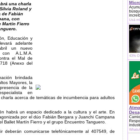
Micr
abrá una charla
Acumu
Silvia Roland y
búsque
a de Fabián
increí
pana, con
Usá mi
e Martín Fierro
anguero.
ión, Educación y
levará adelante
bril un nuevo
con A.L.M.A.
43% OF
ontra el Mal de
 718 (Anexo del
mación brindada
ltos Mayores, la
presencia de la
specialista en
 charla acerca de temáticas de incumbencia para adultos
Atmo
én habrá un espacio dedicado a la cultura y el arte. En
Desag
otagonizada por el dúo Fabián Bergara y Juanchi Campana
Camion
Respon
del Ballet Martín Fierro y el grupo Encuentro Tanguero.
indust
WhatsA
tir deberán comunicarse telefónicamente al 407549, de
.