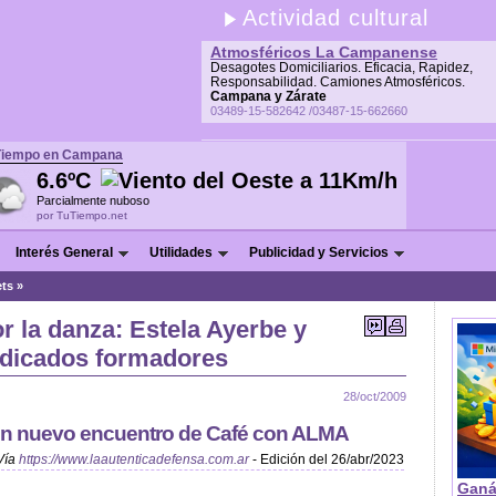
Actividad cultural
Atmosféricos La Campanense
Desagotes Domiciliarios. Eficacia, Rapidez,
Responsabilidad. Camiones Atmosféricos.
Campana y Zárate
03489-15-582642 /03487-15-662660
Tiempo en Campana
6.6ºC
Parcialmente nuboso
por TuTiempo.net
Interés General
Utilidades
Publicidad y Servicios
ets
»
 la danza: Estela Ayerbe y
edicados formadores
28/oct/2009
 un nuevo encuentro de Café con ALMA
Vía
https://www.laautenticadefensa.com.ar
- Edición del 26/abr/2023
Ganá