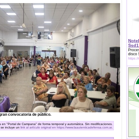
Note
Ssd1
Proces
disco
https:/
ran convocatoria de público.
ra en "Portal de Campana" de forma temporal y automática. Sin modificaciones.
 se incluye un
link al artículo original en https://www.laautenticadefensa.com.ar
.