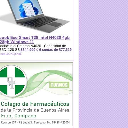
book Exo Smart T38 Intel N4020 4gb
28gb Windows 11
ador: Intel Celeron N4020 - Capacidad de
 SSD: 128 GB
$344.999 ó 6 cuotas de $77.619
/meli.la/2XQrXaL