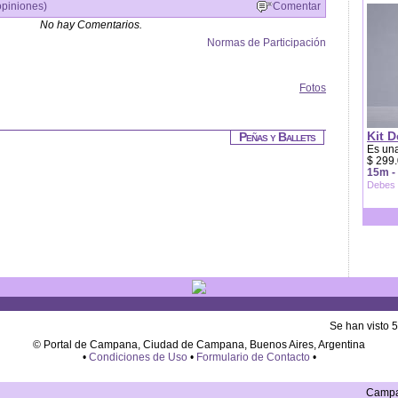
opiniones)
Comentar
No hay Comentarios.
Normas de Participación
Fotos
Kit D
Peñas y Ballets
Es una
$ 299.
15m -
Debes 
Se han visto 
© Portal de Campana, Ciudad de Campana, Buenos Aires, Argentina
•
Condiciones de Uso
•
Formulario de Contacto
•
Campan