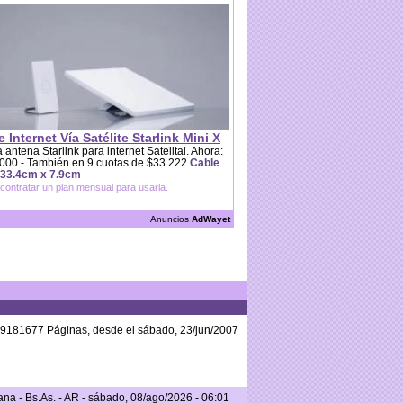
e Internet Vía Satélite Starlink Mini X
 antena Starlink para internet Satelital. Ahora:
000.- También en 9 cuotas de $33.222
Cable
 33.4cm x 7.9cm
contratar un plan mensual para usarla.
Anuncios
AdWayet
59181677 Páginas, desde el sábado, 23/jun/2007
a - Bs.As. - AR - sábado, 08/ago/2026 - 06:01