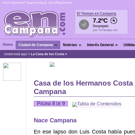
Está registrado? [
Ingrese Aquí
], sino [
Regístrese
]
El Tiempo en Campana
7.2ºC
Despejado
por TuTiempo.net
Home
Ciudad de Campana
Noticias
Interés General
Utilid
Usted está aquí »
La Casa de los Costa »
Casa de los Hermanos Costa
Campana
Página 8 de 9
Tabla de Contenidos
Nace Campana
En ese lapso don Luis Costa había pues