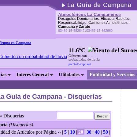
La Guía de Campana
Atmosféricos La Campanense
Desagotes Domiciliarios. Eficacia, Rapidez,
Responsabilidad. Camiones Atmosféricos.
Campana y Zárate
03489-15-582642 /03487-15-662660
Tiempo en Campana
11.6ºC
Cubierto con
probabilidad de lluvia
por TuTiempo.net
cias
Interés General
Utilidades
Publicidad y Servicios
La Guía de Campana - Disquerías
» Disquerías
oría
(Disquerías)
.
tidad de Artículos por Página -› |
5
|
10
|
20
|
30
|
40
|
50
|