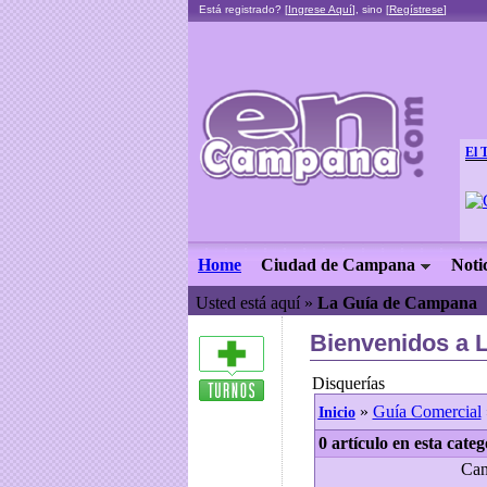
Está registrado? [
Ingrese Aquí
], sino [
Regístrese
]
El 
Home
Ciudad de Campana
Noti
Usted está aquí »
La Guía de Campana
Bienvenidos a 
Disquerías
»
Guía Comercial
Inicio
0 artículo en esta categ
Can