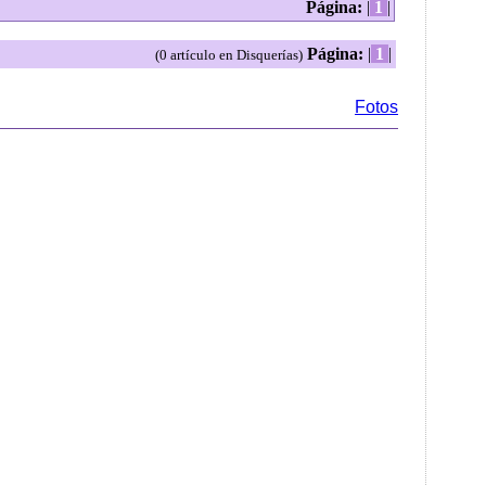
Página:
|
1
|
Página:
|
1
|
(0 artículo en Disquerías)
Fotos