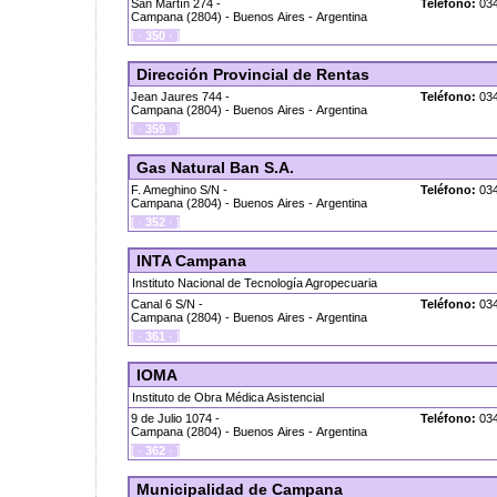
San Martín 274 -
Teléfono:
034
Campana (2804) - Buenos Aires - Argentina
[ ·
350
· ]
Dirección Provincial de Rentas
Jean Jaures 744 -
Teléfono:
034
Campana (2804) - Buenos Aires - Argentina
[ ·
359
· ]
Gas Natural Ban S.A.
F. Ameghino S/N -
Teléfono:
034
Campana (2804) - Buenos Aires - Argentina
[ ·
352
· ]
INTA Campana
Instituto Nacional de Tecnología Agropecuaria
Canal 6 S/N -
Teléfono:
034
Campana (2804) - Buenos Aires - Argentina
[ ·
361
· ]
IOMA
Instituto de Obra Médica Asistencial
9 de Julio 1074 -
Teléfono:
034
Campana (2804) - Buenos Aires - Argentina
[ ·
362
· ]
Municipalidad de Campana