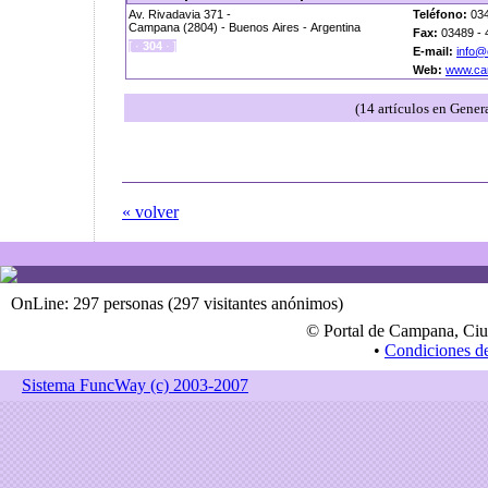
Av. Rivadavia 371 -
Teléfono:
034
Campana (2804) - Buenos Aires - Argentina
Fax:
03489 - 
[ ·
304
· ]
E-mail:
info@
Web:
www.ca
(14 artículos en Gener
« volver
OnLine: 297 personas (297 visitantes anónimos)
© Portal de Campana, Ciu
•
Condiciones d
Sistema FuncWay (c) 2003-2007