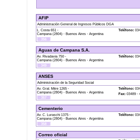
AFIP
Administración General de Ingresos Públicos DGA
L. Costa 651 -
Teléfono:
034
Campana (2804) - Buenos Aires - Argentina
[ ·
356
· ]
Aguas de Campana S.A.
Av. Rivadavia 750 -
Teléfono:
034
Campana (2804) - Buenos Aires - Argentina
[ ·
349
· ]
ANSES
Administración de la Seguridad Social
Av. Gral. Mitre 1265 -
Teléfono:
034
Campana (2804) - Buenos Aires - Argentina
Fax:
03489 - 
[ ·
357
· ]
Cementerio
Av. C. Luraschi 1375 -
Teléfono:
034
Campana (2804) - Buenos Aires - Argentina
[ ·
358
· ]
Correo oficial