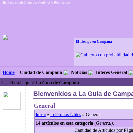
Está registrado? [
Ingrese Aquí
], sino [
Regístrese
]
El Tiempo en Campana
Ciudad de Campana
Noticias
Interés General
Home
Usted está aquí »
La Guía de Campana
Bienvenidos a La Guía de Campa
General
»
Teléfonos Útiles
» General
Inicio
14 artículos en esta categoría
(General)
.
Cantidad de Artículos por Págin