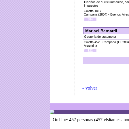
Diseños de curriculum vitae, car
impuestos
Coletta 1017 -
Campana (2804) - Buenos Aires 
[ ·
384
· ]
Maricel Bernardi
Gestoría del automotor
Coletta 452 - Campana (CP2804)
Argentina
[ ·
122
· ]
« volver
OnLine: 457 personas (457 visitantes an