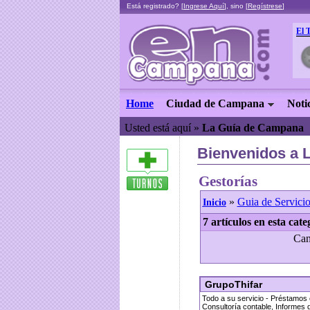
Está registrado? [
Ingrese Aquí
], sino [
Regístrese
]
El 
Home
Ciudad de Campana
Noti
Usted está aquí »
La Guía de Campana
Bienvenidos a 
Gestorías
»
Guia de Servicio
Inicio
7 artículos en esta cate
Can
GrupoThifar
Todo a su servicio - Préstamos
Consultoría contable, Informes d