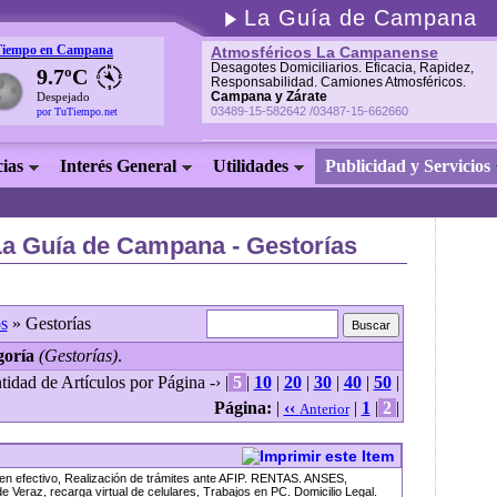
La Guía de Campana
Tiempo en Campana
Atmosféricos La Campanense
Desagotes Domiciliarios. Eficacia, Rapidez,
9.7ºC
Responsabilidad. Camiones Atmosféricos.
Campana y Zárate
Despejado
03489-15-582642 /03487-15-662660
por TuTiempo.net
cias
Interés General
Utilidades
Publicidad y Servicios
La Guía de Campana - Gestorías
s
» Gestorías
goría
(Gestorías)
.
tidad de Artículos por Página -› |
5
|
10
|
20
|
30
|
40
|
50
|
Página:
|
‹‹
|
1
|
2
|
Anterior
 en efectivo, Realización de trámites ante AFIP. RENTAS. ANSES,
e Veraz, recarga virtual de celulares, Trabajos en PC. Domicilio Legal.