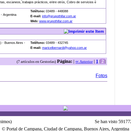
tas, escaneos, trabajos prácticos, entre otros, Cobro de servicios e
Teléfono:
03489 - 448088
- Argentina
E-mail:
info@grupothifar.com.ar
Web:
www.grupothifar.com.ar
 - Buenos Aires -
Teléfono:
03489 - 432745
E-mail:
maricelbernardi@yahoo.com.ar
Página:
|
‹‹
|
1
|
2
|
(7 artículos en Gestorías)
Anterior
Fotos
ónimos)
Se han visto 59177
© Portal de Campana, Ciudad de Campana, Buenos Aires, Argentina