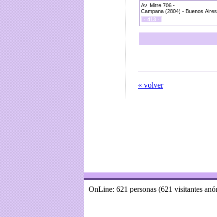
Av. Mitre 706 -
Campana (2804) - Buenos Aires 
[ ·
413
· ]
« volver
OnLine: 621 personas (621 visitantes an