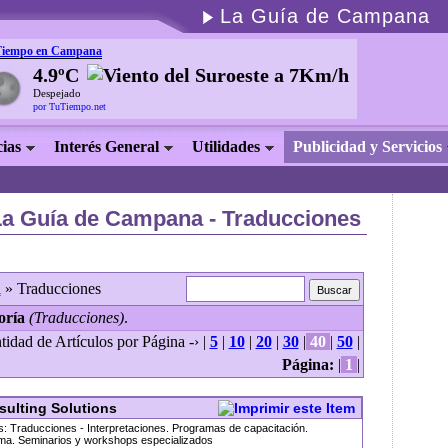
La Guía de Campana
Tiempo en Campana
4.9ºC
Despejado
por TuTiempo.net
cias
Interés General
Utilidades
Publicidad y Servicios
La Guía de Campana - Traducciones
l
» Traducciones
oría
(Traducciones)
.
tidad de Artículos por Página -› |
5
|
10
|
20
|
30
|
40
|
50
|
Página:
|
1
|
ulting Solutions
s: Traducciones - Interpretaciones. Programas de capacitación.
ioma. Seminarios y workshops especializados