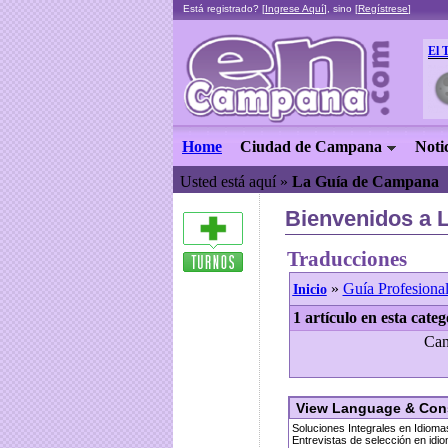
Está registrado? [
Ingrese Aquí
], sino [
Regístrese
]
El 
Home
Ciudad de Campana
Noti
Usted está aquí »
La Guía de Campana
Bienvenidos a 
Traducciones
»
Guía Profesiona
Inicio
1 artículo en esta categ
Can
View Language & Cons
Soluciones Integrales en Idioma
Entrevistas de selección en id