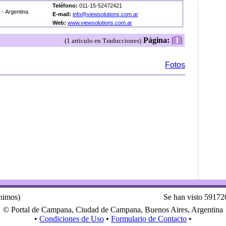
Teléfono:
011-15-52472421
- Argentina
E-mail:
info@viewsolutions.com.ar
Web:
www.viewsolutions.com.ar
Página:
|
1
|
(1 artículo en Traducciones)
Fotos
ónimos)
Se han visto 59172
© Portal de Campana, Ciudad de Campana, Buenos Aires, Argentina
•
Condiciones de Uso
•
Formulario de Contacto
•