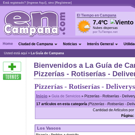
Está registrado? [
Ingrese Aquí
], sino [
Regístrese
]
El Tiempo en Campana
7.4ºC
Nubes dispersas
por TuTiempo.net
Home
Ciudad de Campana
Noticias
Interés General
Utilid
Usted está aquí »
La Guía de Campana
Bienvenidos a La Guía de Ca
Pizzerías - Rotiserías - Delive
Pizzerías - Rotiserías - Deliverys
Inicio
»
Guia de Servicios
» Pizzerías - Rotiserías - Deliver
17 artículos en esta categoría
(Pizzerías - Rotiserías - Deli
Cantidad de Artículos por 
Página:
Los Vascos
Pizzería - Pedidos a domicilio