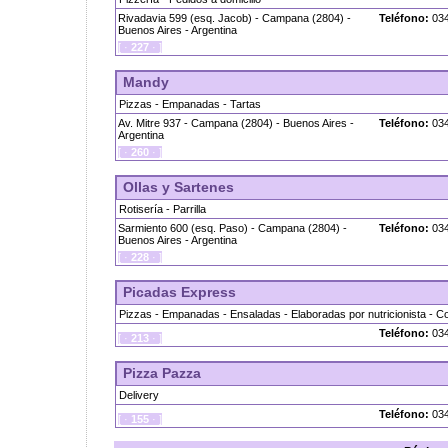
Rivadavia 599 (esq. Jacob) - Campana (2804) -
Teléfono:
034
Buenos Aires - Argentina
[ ·
227
· ]
Mandy
Pizzas - Empanadas - Tartas
Av. Mitre 937 - Campana (2804) - Buenos Aires -
Teléfono:
034
Argentina
[ ·
260
· ]
Ollas y Sartenes
Rotisería - Parrilla
Sarmiento 600 (esq. Paso) - Campana (2804) -
Teléfono:
034
Buenos Aires - Argentina
[ ·
228
· ]
Picadas Express
Pizzas - Empanadas - Ensaladas - Elaboradas por nutricionista - C
Teléfono:
034
[ ·
213
· ]
Pizza Pazza
Delivery
Teléfono:
034
[ ·
155
· ]