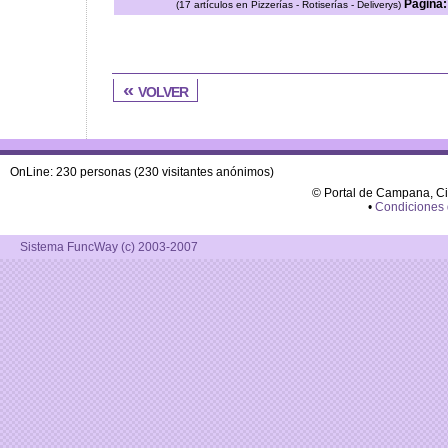
Página:
(17 artículos en Pizzerías - Rotiserías - Deliverys)
« volver
OnLine: 230 personas (230 visitantes anónimos)
© Portal de Campana, C
•
Condiciones
Sistema FuncWay (c) 2003-2007