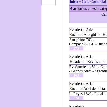
»
Guía Comercial
Inicio
4 artículos en esta cate
Can
Heladerías Ariel
Sucursal Ameghino - Hel
Ameghino 763 -
Campana (2804) - Buenos
[ ·
375
· ]
Heladerías Ariel
Heladería - Envíos a dom
Bv. Sarmiento 581 - Ca
- Buenos Aires - Argenti
[ ·
163
· ]
Heladerías Ariel
Sucursal Ariel del Plata 
L. Reyes 1649 - Local 1
[ ·
374
· ]
Rivadavia