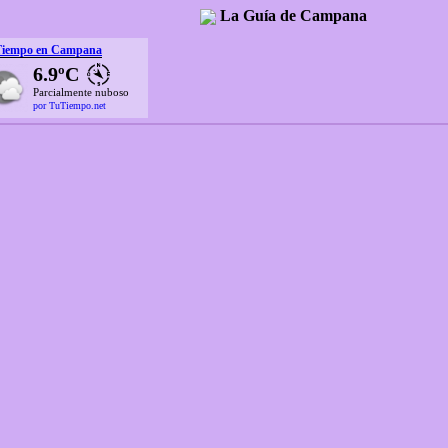
La Guía de Campana
Tiempo en Campana
6.9ºC
Parcialmente nuboso
por TuTiempo.net