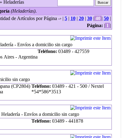
» Heladerías
goría
(Heladerías)
.
tidad de Artículos por Página -› |
5
|
10
|
20
|
30
|
40
|
50
|
Página:
|
1
|
adería - Envíos a domicilio sin cargo
Teléfono:
03489 - 427559
 Aires - Argentina
icilio sin cargo
mpana (CP2804)
Teléfono:
03489 - 421 - 500 / Nextel
na
*54*586*3513
- Heladería - Envíos a domicilio sin cargo
Teléfono:
03489 - 441878