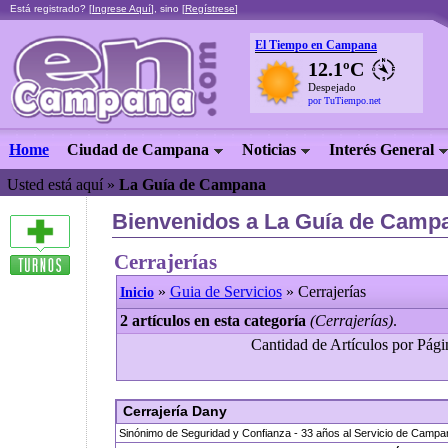
Está registrado? [
Ingrese Aquí
], sino [
Regístrese
]
El Tiempo en Campana
12.1ºC
Despejado
por TuTiempo.net
Home
Ciudad de Campana
Noticias
Interés General
Usted está aquí »
La Guía de Campana
Bienvenidos a La Guía de Campa
Cerrajerías
»
Guia de Servicios
» Cerrajerías
Inicio
2 artículos en esta categoría
(Cerrajerías)
.
Cantidad de Artículos por Págin
Cerrajería Dany
Sinónimo de Seguridad y Confianza - 33 años al Servicio de Campa