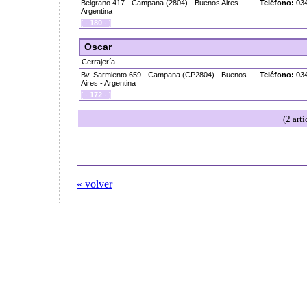
Belgrano 417 - Campana (2804) - Buenos Aires -
Teléfono:
034
Argentina
[ ·
180
· ]
Oscar
Cerrajería
Bv. Sarmiento 659 - Campana (CP2804) - Buenos
Teléfono:
034
Aires - Argentina
[ ·
172
· ]
(2 art
« volver