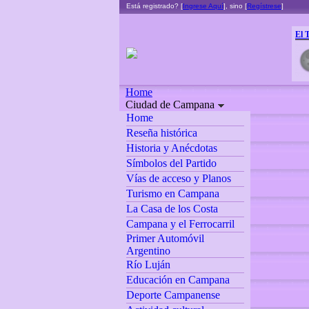
Está registrado? [
Ingrese Aquí
], sino [
Regístrese
]
El 
Home
Ciudad de Campana
Home
Reseña histórica
Historia y Anécdotas
Símbolos del Partido
Vías de acceso y Planos
Turismo en Campana
La Casa de los Costa
Campana y el Ferrocarril
Primer Automóvil
Argentino
Río Luján
Educación en Campana
Deporte Campanense