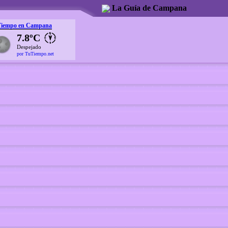
La Guía de Campana
Tiempo en Campana
7.8ºC
Despejado
por TuTiempo.net