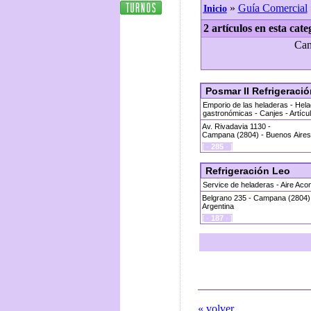
»
Guía Comercial
Inicio
2 artículos en esta cate
Can
Posmar II Refrigeraci
Emporio de las heladeras - Hela
gastronómicas - Canjes - Artícu
Av. Rivadavia 1130 -
Campana (2804) - Buenos Aires 
[ ·
285
· ]
Refrigeración Leo
Service de heladeras - Aire Aco
Belgrano 235 - Campana (2804) 
Argentina
[ ·
187
· ]
« volver