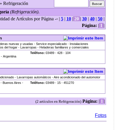
» Refrigeración
goría
(Refrigeración)
.
tidad de Artículos por Página -› |
5
|
10
|
20
|
30
|
40
|
50
|
Página:
|
1
|
ón
deras nuevas y usadas - Service especializado - Instalaciones
los del hogar - Lavarropas - Heladeras familiares y comerciales
Teléfono:
03489 - 428 - 104
- Argentina
ndicionado - Lavarropas automáticos - Aire acondicionado del automotor
- Buenos Aires -
Teléfono:
03489 - 15 - 451270
Página:
|
1
|
(2 artículos en Refrigeración)
Fotos