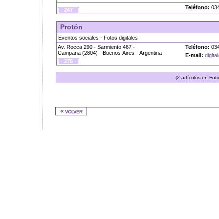
Teléfono:
034
[ ·
247
· ]
Protón
Eventos sociales - Fotos digitales
Av. Rocca 290 - Sarmiento 467 -
Teléfono:
034
Campana (2804) - Buenos Aires - Argentina
E-mail:
digit
[ ·
275
· ]
(2 artículos en Fot
« volver