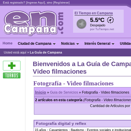
Está registrado? [
Ingrese Aquí
], sino [
Regístrese
]
El Tiempo en Campana
5.5ºC
Despejado
por TuTiempo.net
Home
Ciudad de Campana
Noticias
Interés General
Utilid
Usted está aquí »
La Guía de Campana
Bienvenidos a La Guía de Campan
Video filmaciones
Fotografía - Video filmaciones
Inicio
»
Guia de Servicios
» Fotografía - Video filmaciones
2 artículos en esta categoría
(Fotografía - Video filmacione
Cantidad de Artículos por 
Fotografía digital y reflex
15 años - Casamientos - Bautismo - Eventos sociales e instituciona