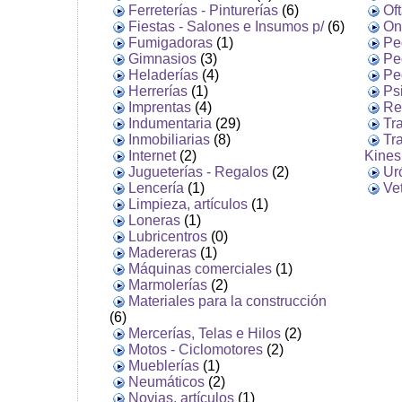
Ferreterías - Pinturerías
(6)
Of
Fiestas - Salones e Insumos p/
(6)
On
Fumigadoras
(1)
Pe
Gimnasios
(3)
Pe
Heladerías
(4)
Pe
Herrerías
(1)
Psi
Imprentas
(4)
Re
Indumentaria
(29)
Tr
Inmobiliarias
(8)
Tr
Internet
(2)
Kines
Jugueterías - Regalos
(2)
Ur
Lencería
(1)
Ve
Limpieza, artículos
(1)
Loneras
(1)
Lubricentros
(0)
Madereras
(1)
Máquinas comerciales
(1)
Marmolerías
(2)
Materiales para la construcción
(6)
Mercerías, Telas e Hilos
(2)
Motos - Ciclomotores
(2)
Mueblerías
(1)
Neumáticos
(2)
Novias, artículos
(1)