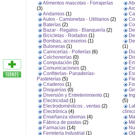
Alimentos mascotas - Forrajerías
Ab
(3)
Arq
Andamios
(1)
Ca
Autos - Camionetas - Utilitarios
(2)
Co
Baterías
(2)
Co
Bazar - Regalos - Blanquería
(2)
De
Bicicletas - Rodados
(1)
De
Bombas, accesorios
(1)
De
Buloneras
(1)
(1)
Carnicerías - Pollerías
(6)
Di
Colchonerías
(0)
Di
Computación
(3)
Em
Comunicaciones
(2)
Est
Confiterías- Panaderías-
Es
Pastelerías
(5)
Fl
Criaderos
(1)
Fo
Disquerías
(0)
Gin
Diversión y Entretenimiento
(1)
In
Electricidad
(1)
(5)
Electrodomésticos , ventas
(2)
La
Electrónica
(4)
clínic
Enseñanza idiomas
(4)
Ma
Fábrica de pastas
(2)
Mé
Farmacias
(14)
Nut
Ferretería Industrial
(1)
Od