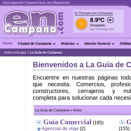
Está registrado? [
Ingrese Aquí
], sino [
Regístrese
]
El Tiempo en Campana
8.9ºC
Despejado
por TuTiempo.net
Home
Ciudad de Campana
Noticias
Interés General
Utilid
Usted está aquí »
La Guía de Campana
Bienvenidos a La Guía de
Encuentre en nuestras páginas toda
que necesita. Comercios, profesi
constructores, cerrajeros y
completa para solucionar cada neces
La Guía de Campana » Inicio
Guía Comercial
G
(185)
Agencias de viaje
(2)
(155)