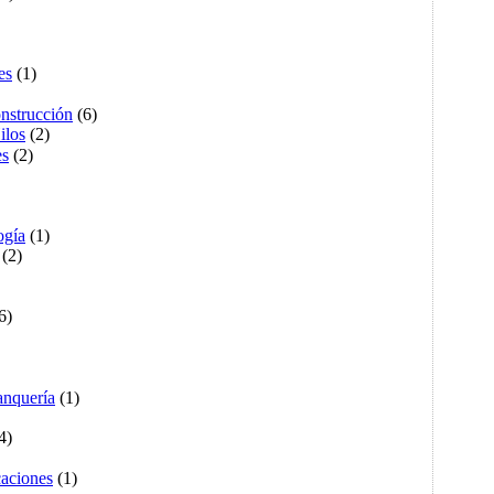
es
(1)
onstrucción
(6)
ilos
(2)
es
(2)
ogía
(1)
(2)
6)
nquería
(1)
4)
caciones
(1)