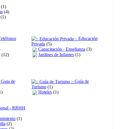
(1)
as
(4)
(1)
eléfonos
Educación
Privada
(5)
)
Capacitación - Enseñanza
(3)
n
(12)
Jardines de Infantes
(1)
Guia de
Guía de
Turismo
(1)
1)
Hoteles
(1)
rsonal - RRHH
enimiento
(1)
illa
(2)
ones
(2)