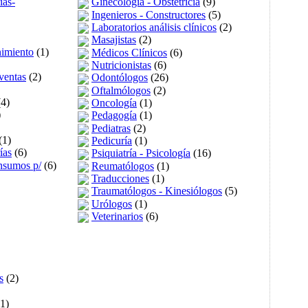
ías-
Ginecología - Obstetricia
(9)
Ingenieros - Constructores
(5)
Laboratorios análisis clínicos
(2)
Masajistas
(2)
nimiento
(1)
Médicos Clínicos
(6)
Nutricionistas
(6)
ventas
(2)
Odontólogos
(26)
Oftalmólogos
(2)
4)
Oncología
(1)
)
Pedagogía
(1)
Pediatras
(2)
(1)
Pedicuría
(1)
ías
(6)
Psiquiatría - Psicología
(16)
Insumos p/
(6)
Reumatólogos
(1)
Traducciones
(1)
Traumatólogos - Kinesiólogos
(5)
Urólogos
(1)
Veterinarios
(6)
s
(2)
1)