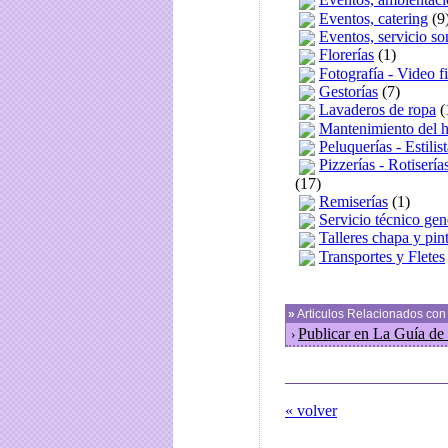
Eventos, catering
(9
Eventos, servicio so
Florerías
(1)
Fotografía - Video f
Gestorías
(7)
Lavaderos de ropa
(
Mantenimiento del 
Peluquerías - Estilis
Pizzerías - Rotisería
(17)
Remiserías
(1)
Servicio técnico gen
Talleres chapa y pin
Transportes y Fletes
»
Articulos Relacionados co
Publicar en La Guía 
›
« volver