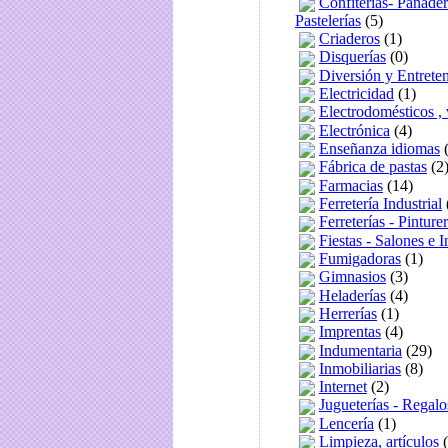
Confiterías- Panader
Pastelerías
(5)
Criaderos
(1)
Disquerías
(0)
Diversión y Entrete
Electricidad
(1)
Electrodomésticos , 
Electrónica
(4)
Enseñanza idiomas
(
Fábrica de pastas
(2
Farmacias
(14)
Ferretería Industrial
Ferreterías - Pinturer
Fiestas - Salones e 
Fumigadoras
(1)
Gimnasios
(3)
Heladerías
(4)
Herrerías
(1)
Imprentas
(4)
Indumentaria
(29)
Inmobiliarias
(8)
Internet
(2)
Jugueterías - Regalo
Lencería
(1)
Limpieza, artículos
(