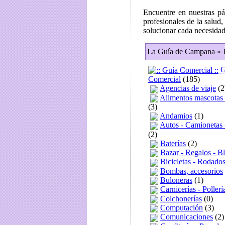
Encuentre en nuestras pá
profesionales de la salud,
solucionar cada necesidad
La Guía de Campana » I
G
Comercial
(185)
Agencias de viaje
(2
Alimentos mascotas -
(3)
Andamios
(1)
Autos - Camionetas -
(2)
Baterías
(2)
Bazar - Regalos - B
Bicicletas - Rodado
Bombas, accesorios
Buloneras
(1)
Carnicerías - Pollerí
Colchonerías
(0)
Computación
(3)
Comunicaciones
(2)