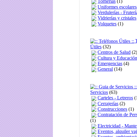
Tornerías
(1)
Uniformes escolares
Verdulerías - Fruterí
Vidrierías y cristales
Volquetes
(1)
T
Útiles
(32)
Centros de Salud
(2
Cultura y Educació
Emergencias
(4)
General
(14)
Servicios
(63)
Carteles - Letreros
(
Cerrajerías
(2)
Construcciones
(1)
Contratación de Pe
(1)
Electricidad - Mant
Eventos, alquiler vaj
Eventos, ambientaci