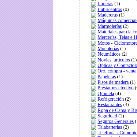
Loneras
(1)
Lubricentros
(0)
Madereras
(1)
Máquinas comercial
Marmolerías
(2)
Materiales para la c
Mercerías, Telas e H
Motos - Ciclomotor
Mueblerías
(1)
Neumáticos
(2)
Novias, artículos
(1)
Opticas y Contactol
Oro, compra - venta
Papeleras
(1)
Pisos de madera
(1)
Préstamos efectivo
(
Quiniela
(4)
Refrigeración
(2)
Restaurantes
(3)
Ropa de Cama y Bla
Seguridad
(1)
Seguros Generales
(
Talabarterías
(2)
Telefonía - Comuni