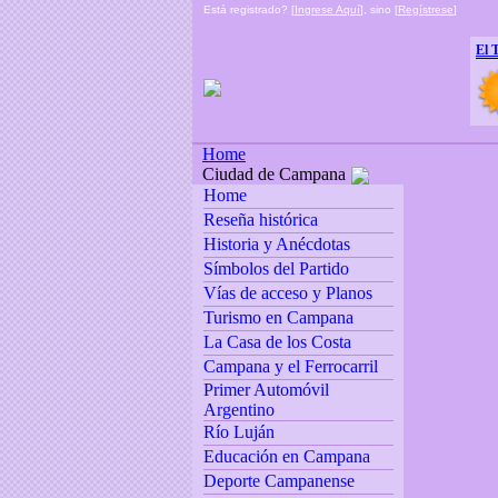
Está registrado? [
Ingrese Aquí
], sino [
Regístrese
]
El 
Home
Ciudad de Campana
Home
Reseña histórica
Historia y Anécdotas
Símbolos del Partido
Vías de acceso y Planos
Turismo en Campana
La Casa de los Costa
Campana y el Ferrocarril
Primer Automóvil
Argentino
Río Luján
Educación en Campana
Deporte Campanense