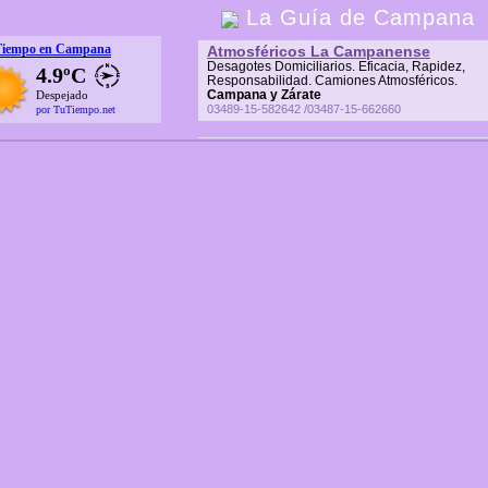
La Guía de Campana
Tiempo en Campana
Atmosféricos La Campanense
Desagotes Domiciliarios. Eficacia, Rapidez,
4.9ºC
Responsabilidad. Camiones Atmosféricos.
Campana y Zárate
Despejado
03489-15-582642 /03487-15-662660
por TuTiempo.net