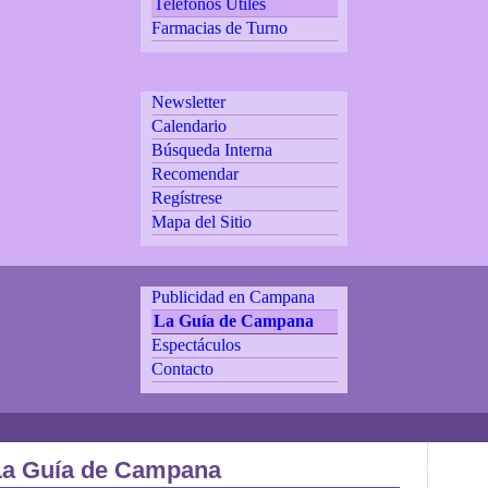
Teléfonos Utiles
Farmacias de Turno
Newsletter
Calendario
Búsqueda Interna
Recomendar
Regístrese
Mapa del Sitio
Publicidad en Campana
La Guía de Campana
Espectáculos
Contacto
La Guía de Campana