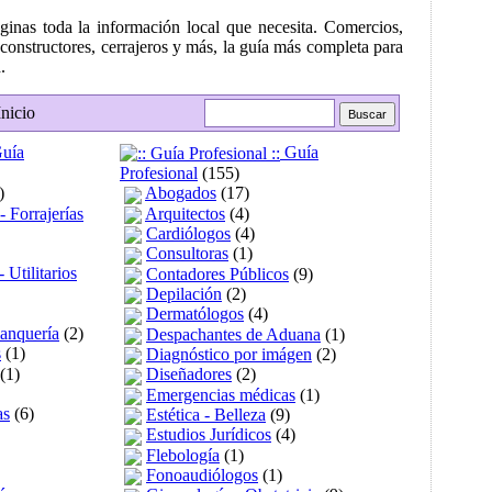
ginas toda la información local que necesita. Comercios,
 constructores, cerrajeros y más, la guía más completa para
.
nicio
uía
Guía
Profesional
(155)
)
Abogados
(17)
 Forrajerías
Arquitectos
(4)
Cardiólogos
(4)
Consultoras
(1)
 Utilitarios
Contadores Públicos
(9)
Depilación
(2)
Dermatólogos
(4)
lanquería
(2)
Despachantes de Aduana
(1)
s
(1)
Diagnóstico por imágen
(2)
(1)
Diseñadores
(2)
Emergencias médicas
(1)
as
(6)
Estética - Belleza
(9)
Estudios Jurídicos
(4)
Flebología
(1)
Fonoaudiólogos
(1)