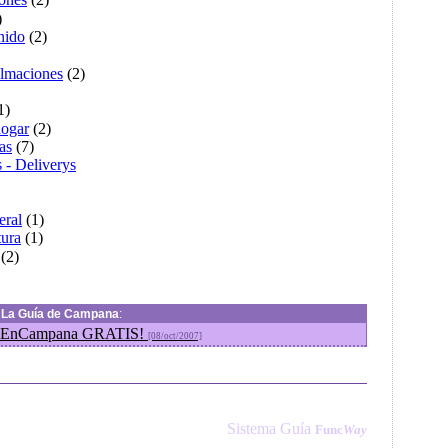
)
nido
(2)
ilmaciones
(2)
1)
hogar
(2)
tas
(7)
s - Deliverys
eral
(1)
tura
(1)
(2)
n
La Guía de Campana
:
de EnCampana GRATIS!
[08/oct/2007]
Sistema Guía
Func
Way