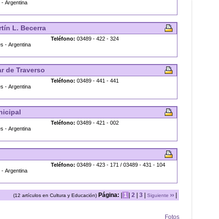
- Argentina
tín L. Becerra
Teléfono:
03489 - 422 - 324
s - Argentina
ar de Traverso
Teléfono:
03489 - 441 - 441
s - Argentina
nicipal
Teléfono:
03489 - 421 - 002
s - Argentina
Teléfono:
03489 - 423 - 171 / 03489 - 431 - 104
- Argentina
Página:
|
1
|
2
|
3
|
››
|
(12 artículos en Cultura y Educación)
Siguiente
Fotos