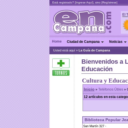
Está registrado? [
Ingrese Aquí
], sino [
Regístrese
]
El 
Home
Ciudad de Campana
Noticias
Usted está aquí »
La Guía de Campana
Bienvenidos a 
Educación
Cultura y Educac
Inicio
»
Teléfonos Útiles
» 
12 artículos en esta catego
Biblioteca Popular Je
San Martín 327 -