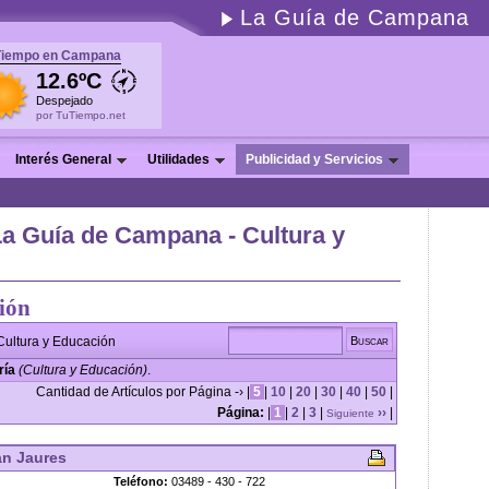
La Guía de Campana
Tiempo en Campana
12.6ºC
Despejado
por TuTiempo.net
Interés General
Utilidades
Publicidad y Servicios
La Guía de Campana - Cultura y
ión
Cultura y Educación
ría
(Cultura y Educación)
.
Cantidad de Artículos por Página -› |
5
|
10
|
20
|
30
|
40
|
50
|
Página:
|
1
|
2
|
3
|
››
|
Siguiente
an Jaures
Teléfono:
03489 - 430 - 722