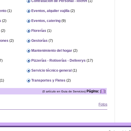
Contratación de Personal - RRHH
(1)
ento
(1)
Eventos, alquiler vajilla
(2)
s
(2)
Eventos, catering
(9)
(2)
Florerías
(1)
iones
(2)
Gestorías
(7)
Mantenimiento del hogar
(2)
7)
Pizzerías - Rotiserías - Deliverys
(17)
Servicio técnico general
(1)
(1)
Transportes y Fletes
(2)
Página:
|
1
|
(0 artículo en Guia de Servicios)
Fotos