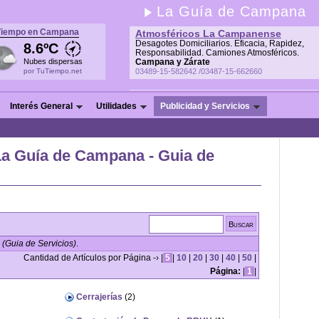
La Guía de Campana
Tiempo en Campana
Atmosféricos La Campanense
Desagotes Domiciliarios. Eficacia, Rapidez,
8.6ºC
Responsabilidad. Camiones Atmosféricos.
Nubes dispersas
Campana y Zárate
por TuTiempo.net
03489-15-582642 /03487-15-662660
Interés General
Utilidades
Publicidad y Servicios
La Guía de Campana - Guia de
(Guia de Servicios)
.
Cantidad de Artículos por Página -› |
5
|
10
|
20
|
30
|
40
|
50
|
Página:
|
1
|
Cerrajerías
(2)