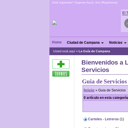
Está registrado? [
Ingrese Aquí
], sino [
Regístrese
]
El 
Home
Ciudad de Campana
Noticias
Usted está aquí »
La Guía de Campana
Bienvenidos a 
Servicios
Guia de Servicios
Inicio
» Guia de Servicios
0 artículo en esta categoría
Carteles - Letreros
(1)