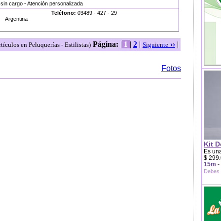
 sin cargo - Atención personalizada
Teléfono:
03489 - 427 - 29
- Argentina
Página:
|
1
|
2
|
››
|
rtículos en Peluquerías - Estilistas)
Siguiente
Fotos
Kit D
Es una
$ 299.
15m -
Debes 