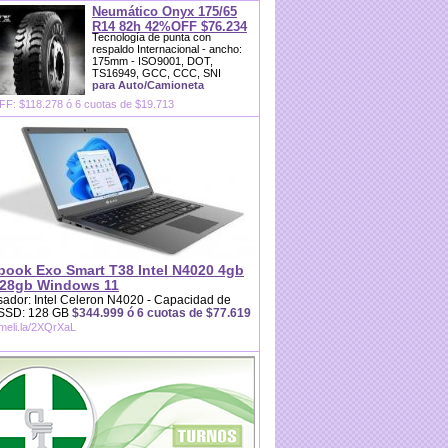
Neumático Onyx 175/65
R14 82h 42%OFF $76.234
Tecnología de punta con
respaldo Internacional - ancho:
175mm - ISO9001, DOT,
TS16949, GCC, CCC, SNI
para Auto/Camioneta
F: $118.278 ó 6 cuotas de $19.713
book Exo Smart T38 Intel N4020 4gb
28gb Windows 11
ador: Intel Celeron N4020 - Capacidad de
 SSD: 128 GB
$344.999 ó 6 cuotas de $77.619
/meli.la/2XQrXaL