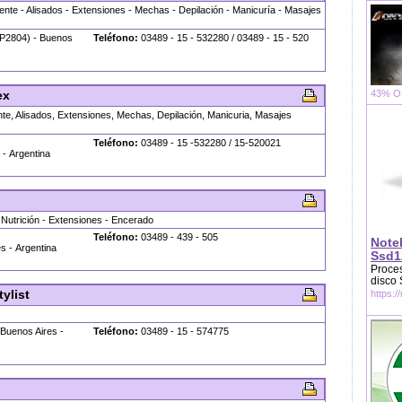
nte - Alisados - Extensiones - Mechas - Depilación - Manicuría - Masajes
CP2804) - Buenos
Teléfono:
03489 - 15 - 532280 / 03489 - 15 - 520
ex
43% OF
te, Alisados, Extensiones, Mechas, Depilación, Manicuria, Masajes
Teléfono:
03489 - 15 -532280 / 15-520021
- Argentina
- Nutrición - Extensiones - Encerado
Teléfono:
03489 - 439 - 505
Note
s - Argentina
Ssd1
Proces
disco
ylist
https:/
 Buenos Aires -
Teléfono:
03489 - 15 - 574775