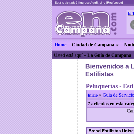
Está registrado? [
Ingrese Aquí
], sino [
Regístrese
]
El 
Home
Ciudad de Campana
Noti
Usted está aquí »
La Guía de Campana
Bienvenidos a L
Estilistas
Peluquerías - Esti
»
Guia de Servicio
Inicio
7 artículos en esta cate
Can
Brend Estilistas Unis