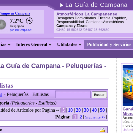
La Guía de Campana
Tiempo en Campana
Atmosféricos La Campanense
Desagotes Domiciliarios. Eficacia, Rapidez,
7.2ºC
Responsabilidad. Camiones Atmosféricos.
Campana y Zárate
Despejado
03489-15-582642 /03487-15-662660
por TuTiempo.net
cias
Interés General
Utilidades
Publicidad y Servicios
a Guía de Campana - Peluquerías -
listas
s
» Peluquerías - Estilistas
goría
(Peluquerías - Estilistas)
.
Ganá
tidad de Artículos por Página -› |
5
|
10
|
20
|
30
|
40
|
50
|
Micr
Página:
|
1
|
2
|
››
|
Siguiente
Acumu
búsque
increí
ex
Usá mi