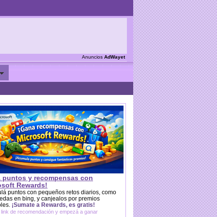
Anuncios
AdWayet
 puntos y recompensas con
osoft Rewards!
lá puntos con pequeños retos diarios, como
das en bing, y canjealos por premios
bles.
¡Sumate a Rewards, es gratis!
 link de recomendación y empezá a ganar