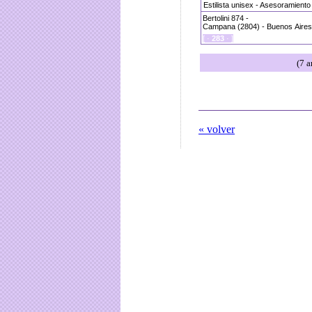
Estilista unisex - Asesoramiento
Bertolini 874 -
Campana (2804) - Buenos Aires 
[ ·
283
· ]
(7 a
« volver