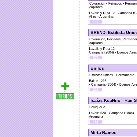
Coloración - Peinados - Permane
capilares
Lavalle y Ruta 12 - Campana (
Aires - Argentina
[ ·
142
· ]
BREND. Estilista Unis
Coloración, Peinados, Permanen
capilares
Lavalle y Ruta 12.
Campana (2804) - Buenos Aires 
[ ·
372
· ]
Brillos
Estilistas unisex - Permanente 
Balbín 1215
- Campana (2804) - Buenos Aire
[ ·
328
· ]
Isaías KcaNno - Hair St
Peluquería
Lavalle 520 - Campana (2804) -
Argentina
[ ·
181
· ]
Mirta Ramos