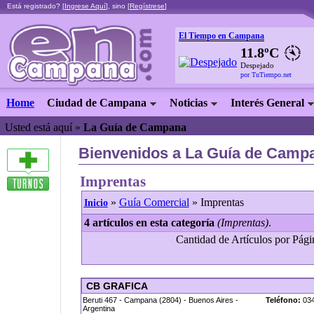
Está registrado? [
Ingrese Aquí
], sino [
Regístrese
]
El Tiempo en Campana
11.8ºC
Despejado
por TuTiempo.net
Home
Ciudad de Campana
Noticias
Interés General
Usted está aquí »
La Guía de Campana
Bienvenidos a La Guía de Campa
Imprentas
»
Guía Comercial
» Imprentas
Inicio
4 artículos en esta categoría
(Imprentas)
.
Cantidad de Artículos por Págin
CB GRAFICA
Beruti 467 - Campana (2804) - Buenos Aires -
Teléfono:
034
Argentina