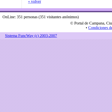
« volver
OnLine: 351 personas (351 visitantes anónimos)
© Portal de Campana, Ciu
•
Condiciones d
Sistema FuncWay (c) 2003-2007