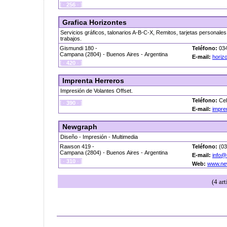
[ ·
256
· ]
Grafica Horizontes
Servicios gráficos, talonarios A-B-C-X, Remitos, tarjetas personales
trabajos.
Gismundi 180 -
Teléfono:
034
Campana (2804) - Buenos Aires - Argentina
E-mail:
horiz
[ ·
420
· ]
Imprenta Herreros
Impresión de Volantes Offset.
Teléfono:
Cel
[ ·
390
· ]
E-mail:
impre
Newgraph
Diseño - Impresión - Multimedia
Rawson 419 -
Teléfono:
(03
Campana (2804) - Buenos Aires - Argentina
E-mail:
info@
[ ·
310
· ]
Web:
www.ne
(4 ar