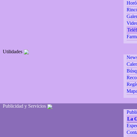
Horó
Rincó
Galer
Vide
Teléf
Farm
Utilidades
Newsl
Calen
Búsq
Reco
Regís
Mapa 
Publicidad y Servicios
Publ
La 
Espec
Cont