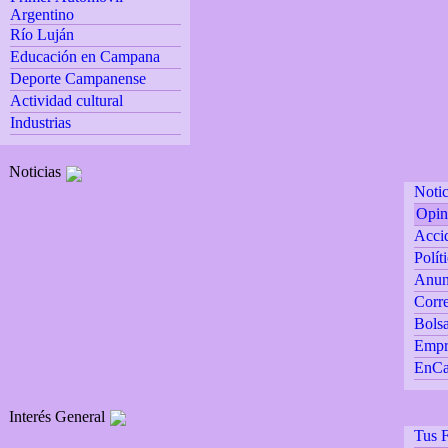
Argentino
Río Luján
Educación en Campana
Deporte Campanense
Actividad cultural
Industrias
Noticias
Notic
Opin
Accid
Polít
Anun
Corre
Bolsa
Empr
EnCa
Interés General
Tus F