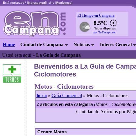
Está registrado? [
Ingrese Aquí
], sino [
Regístrese
]
El Tiempo en Campana
8.5ºC
Nubes dispersas
por TuTiempo.net
Home
Ciudad de Campana
Noticias
Interés General
Usted está aquí »
La Guía de Campana
Bienvenidos a La Guía de Campa
Ciclomotores
Motos - Ciclomotores
»
Guía Comercial
» Motos - Ciclomotores
Inicio
2 artículos en esta categoría
(Motos - Ciclomotore
Cantidad de Artículos por Págin
Genaro Motos