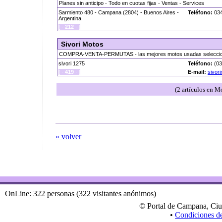
Planes sin anticipo - Todo en cuotas fijas - Ventas - Services
Sarmiento 480 - Campana (2804) - Buenos Aires -
Teléfono:
034
Argentina
[ ·
212
· ]
Sivori Motos
COMPRA-VENTA-PERMUTAS - las mejores motos usadas selecci
sivori 1275
Teléfono:
(03
[ ·
419
· ]
E-mail:
sivor
(2 artículos en M
« volver
OnLine: 322 personas (322 visitantes anónimos)
© Portal de Campana, Ciu
•
Condiciones d