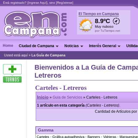
Está registrado? [
Ingrese Aquí
], sino [
Regístrese
]
El Tiempo en Campana
8.9ºC
Muy nuboso
por TuTiempo.net
Home
Ciudad de Campana
Noticias
Interés General
Utilid
Usted está aquí »
La Guía de Campana
Bienvenidos a La Guía de Campan
Letreros
Carteles - Letreros
Inicio
»
Guia de Servicios
» Carteles - Letreros
1 artículo en esta categoría
(Carteles - Letreros)
.
Cantidad de Artículos por 
Gamma
Carteles - Gráfica autoadhesiva - Banners - Vidrieras - Marquesinas