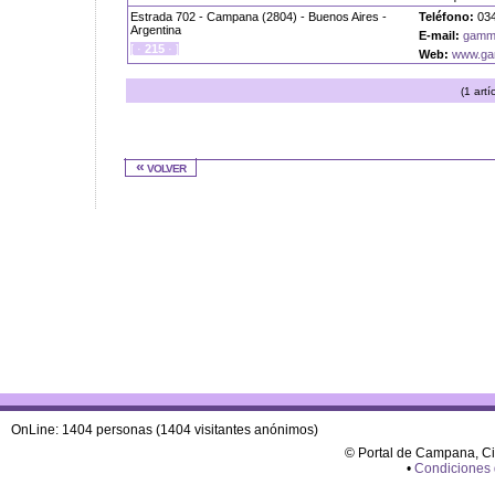
Estrada 702 - Campana (2804) - Buenos Aires -
Teléfono:
034
Argentina
E-mail:
gamm
[ ·
215
· ]
Web:
www.ga
(1 artí
« volver
OnLine: 1404 personas (1404 visitantes anónimos)
© Portal de Campana, C
•
Condiciones