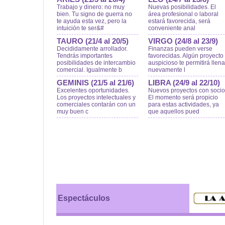
Trabajo y dinero: no muy
Nuevas posibilidades. El
bien. Tu signo de guerra no
área profesional o laboral
te ayuda esta vez, pero la
estará favorecida, será
intuición te ser&#
conveniente anal
TAURO (21/4 al 20/5)
VIRGO (24/8 al 23/9)
Decididamente arrollador.
Finanzas pueden verse
Tendrás importantes
favorecidas. Algún proyecto
posibilidades de intercambio
auspicioso te permitirá llena
comercial. Igualmente b
nuevamente l
GEMINIS (21/5 al 21/6)
LIBRA (24/9 al 22/10)
Excelentes oportunidades.
Nuevos proyectos con socio
Los proyectos intelectuales y
El momento será propicio
comerciales contarán con un
para estas actividades, ya
muy buen c
que aquellos pued
Espectáculos