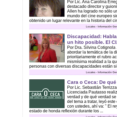
Por Lic. Ana Carolina Err
destacado director y guio
Allen ha logrado no sólo u
mundo del cine europeo s
obtenido un lugar relevante en la historia del ci
Locales - Información Ge
Discapacidad: Hablar
un hito posible. El 
Por Dra. Silvina Cotignola
abordar la temática de la 
prioritariamente el rubro a
mismísima realidad a la qu
personas con diversas discapacidades están si
Locales - Información Ge
Cara o Ceca: De qu
Por Lic. Sebastián Terriz
Licenciada Pautasso realizo
verdad y de qué verdad se
del tema a tratar, leyó est
con ustedes, ahí va: " El r
estado de honda reflexión durante los ...
Locales - Información Ge