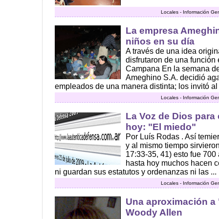
Locales - Información Ge
La empresa Ameghin
niños en su día
A través de una idea origin
disfrutaron de una función 
Campana En la semana del
Ameghino S.A. decidió agas
empleados de una manera distinta; los invitó al c
Locales - Información Ge
La Voz de Dios para
hoy: "El miedo"
Por Luís Rodas . Así temie
y al mismo tiempo sirviero
17:33-35, 41) esto fue 700
hasta hoy muchos hacen co
ni guardan sus estatutos y ordenanzas ni las ...
Locales - Información Ge
Una aproximación a 
Woody Allen