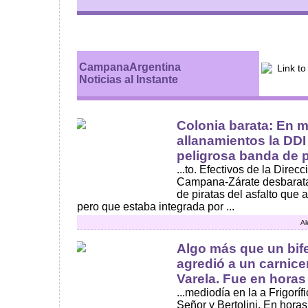
CampanaArgentina
Noticias al Instante
Colonia barata: En m
allanamientos la DD
peligrosa banda de pi
...to. Efectivos de la Direc
Campana-Zárate desbarata
de piratas del asfalto que
pero que estaba integrada por ...
Al
Algo más que un bife
agredió a un carnice
Varela. Fue en horas d
...mediodía en la a Frigoríf
Señor y Bertolini. En hora