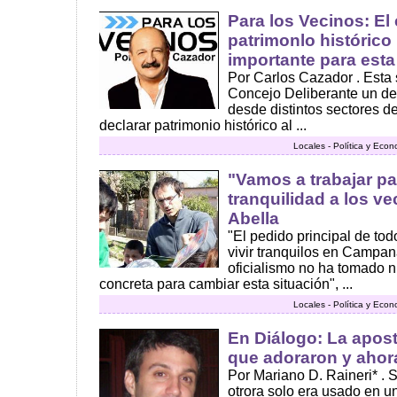
Para los Vecinos: El
patrimonlo histórico
importante para esta
Por Carlos Cazador . Esta
Concejo Deliberante un d
desde distintos sectores d
declarar patrimonio histórico al ...
Locales - Política y Eco
"Vamos a trabajar pa
tranquilidad a los v
Abella
"El pedido principal de tod
vivir tranquilos en Campan
oficialismo no ha tomado 
concreta para cambiar esta situación", ...
Locales - Política y Eco
En Diálogo: La apost
que adoraron y ahor
Por Mariano D. Raineri* . S
otrora solo era usado en un