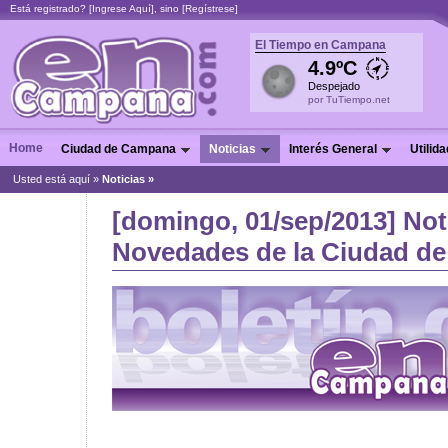
Está registrado? [
Ingrese Aquí
], sino [
Regístrese
]
El Tiempo en Campana
4.9ºC
Despejado
por TuTiempo.net
Home
Ciudad de Campana
Noticias
Interés General
Utilid
Usted está aquí »
Noticias
»
[domingo, 01/sep/2013] Not
Novedades de la Ciudad de