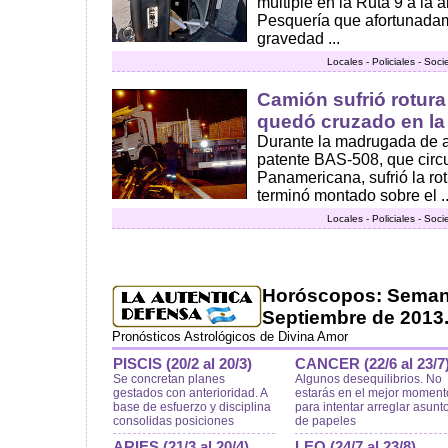
múltiple en la Ruta 9 a la a
Pesquería que afortunadam
gravedad ...
Locales - Policiales - Soc
Camión sufrió rotur
quedó cruzado en l
Durante la madrugada de ay
patente BAS-508, que circu
Panamericana, sufrió la ro
terminó montado sobre el ..
Locales - Policiales - Soc
Horóscopos: Semana
Septiembre de 2013
Pronósticos Astrológicos de Divina Amor
PISCIS (20/2 al 20/3)
CANCER (22/6 al 23/7
Se concretan planes
Algunos desequilibrios. No
gestados con anterioridad. A
estarás en el mejor moment
base de esfuerzo y disciplina
para intentar arreglar asunt
consolidas posiciones
de papeles
ARIES (21/3 al 20/4)
LEO (24/7 al 23/8)