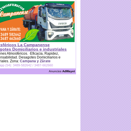
sféricos La Campanense
otes Domiciliarios e industriales
es Atmosféricos. ·Eficacia, Rapidez,
sabilidad. Desagotes Domiciliarios e
riales. Zona:
Campana y Zárate
pp (54): 3489-582642 / 3487-662660
Anuncios
AdWayet