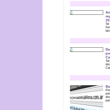
An
re
20
Se 
hor
tan
De
pr
Ca
Tal
des
Cam
Ba
Por
par
des
part