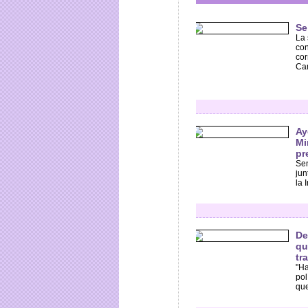
Se
La 
con
cor
Cam
Ay
Mi
pr
Sen
jun
la 
De
qu
tr
"Ha
pol
que