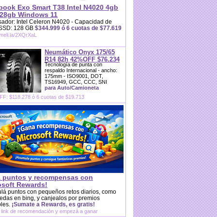
book Exo Smart T38 Intel N4020 4gb
28gb Windows 11
ador: Intel Celeron N4020 - Capacidad de
 SSD: 128 GB
$344.999 ó 6 cuotas de $77.619
/meli.la/2XQrXaL
Neumático Onyx 175/65
R14 82h 42%OFF $76.234
Tecnología de punta con
respaldo Internacional - ancho:
175mm - ISO9001, DOT,
TS16949, GCC, CCC, SNI
para Auto/Camioneta
F: $118.278 ó 6 cuotas de $19.713
 puntos y recompensas con
osoft Rewards!
lá puntos con pequeños retos diarios, como
das en bing, y canjealos por premios
bles.
¡Sumate a Rewards, es gratis!
 link de recomendación y empezá a ganar