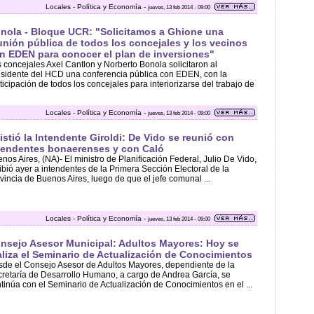
Locales - Política y Economía -
jueves, 13 feb 2014 - 09:00
nola - Bloque UCR: "Solicitamos a Ghione una
unión pública de todos los concejales y los vecinos
n EDEN para conocer el plan de inversiones"
 concejales Axel Cantlon y Norberto Bonola solicitaron al
sidente del HCD una conferencia pública con EDEN, con la
ticipación de todos los concejales para interiorizarse del trabajo de
Locales - Política y Economía -
jueves, 13 feb 2014 - 09:00
istió la Intendente Giroldi: De Vido se reunió con
tendentes bonaerenses y con Caló
nos Aires, (NA)- El ministro de Planificación Federal, Julio De Vido,
ibió ayer a intendentes de la Primera Sección Electoral de la
vincia de Buenos Aires, luego de que el jefe comunal ...
Locales - Política y Economía -
jueves, 13 feb 2014 - 09:00
nsejo Asesor Municipal: Adultos Mayores: Hoy se
aliza el Seminario de Actualización de Conocimientos
de el Consejo Asesor de Adultos Mayores, dependiente de la
retaría de Desarrollo Humano, a cargo de Andrea García, se
tinúa con el Seminario de Actualización de Conocimientos en el ...