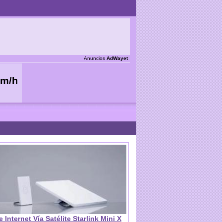
Anuncios
AdWayet
e Internet Vía Satélite Starlink Mini X