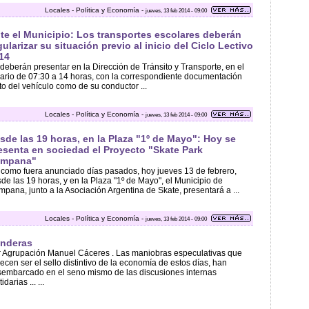
Locales - Política y Economía -
jueves, 13 feb 2014 - 09:00
te el Municipio: Los transportes escolares deberán
gularizar su situación previo al inicio del Ciclo Lectivo
14
deberán presentar en la Dirección de Tránsito y Transporte, en el
ario de 07:30 a 14 horas, con la correspondiente documentación
to del vehículo como de su conductor ...
Locales - Política y Economía -
jueves, 13 feb 2014 - 09:00
sde las 19 horas, en la Plaza "1º de Mayo": Hoy se
esenta en sociedad el Proyecto "Skate Park
mpana"
 como fuera anunciado días pasados, hoy jueves 13 de febrero,
de las 19 horas, y en la Plaza "1º de Mayo", el Municipio de
pana, junto a la Asociación Argentina de Skate, presentará a ...
Locales - Política y Economía -
jueves, 13 feb 2014 - 09:00
nderas
 Agrupación Manuel Cáceres . Las maniobras especulativas que
ecen ser el sello distintivo de la economía de estos días, han
embarcado en el seno mismo de las discusiones internas
idarias ... ...