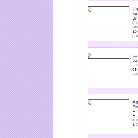
Un
ca
Un 
de 
lle
abi
pob
La
va
La 
del
tra
Ag
Pr
Min
Min
el 
a t