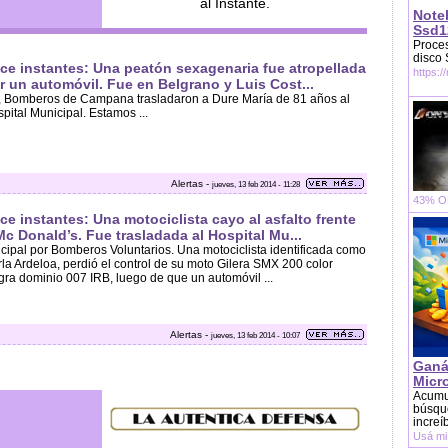
Note
Ssd1
Proces
disco
ce instantes: Una peatón sexagenaria fue atropellada
https:/
r un automóvil. Fue en Belgrano y Luis Cost...
a, Bomberos de Campana trasladaron a Dure María de 81 años al
pital Municipal. Estamos ...
Alertas -
jueves, 13 feb 2014 - 11:28
43% OF
ce instantes: Una motociclista cayo al asfalto frente
Mc Donald’s. Fue trasladada al Hospital Mu...
nicipal por Bomberos Voluntarios. Una motociclista identificada como
la Ardeloa, perdió el control de su moto Gilera SMX 200 color
ra dominio 007 IRB, luego de que un automóvil ...
Alertas -
jueves, 13 feb 2014 - 10:07
Ganá
Micr
Acumu
búsque
increí
Usá mi