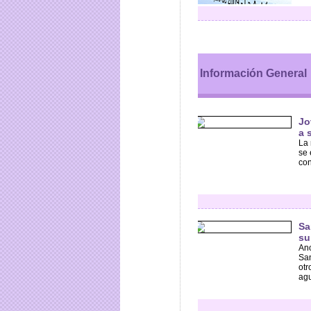
Información General
Jo
a 
La 
se 
con
Sa
su
Ano
San
otr
agu