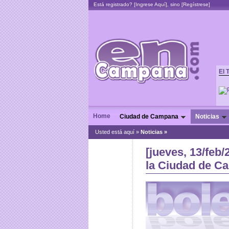
Está registrado? [
Ingrese Aquí
], sino [
Regístrese
]
El 
Home
Ciudad de Campana
Noticias
Usted está aquí »
Noticias
»
[jueves, 13/feb
la Ciudad de C