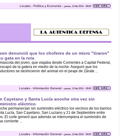
Locales - Política y Economía -
jueves, 13 feb 2014 - 09:00
ven denunció que los choferes de un micro "tiraron"
su gata en la ruta
mascota del joven, que viajaba desde Corrientes a Capital Federal,
escapó de la gatera en medio de la noche. Aseguró que los
ductores se deshicieron del animal en el peaje de Zárate ...
Locales - Información General -
jueves, 13 feb 2014 - 09:00
n Cayetano y Santa Lucía anoche otra vez sin
ministro eléctrico
che permanecían sin suministro eléctrico los vecinos de los barrios
ta Lucía, San Cayetano, San Luciano y 21 de Septiembre entre
os. El corte generó que además se interrumpiera el suministro de
a corriente ...
Locales - Información General -
jueves, 13 feb 2014 - 09:00