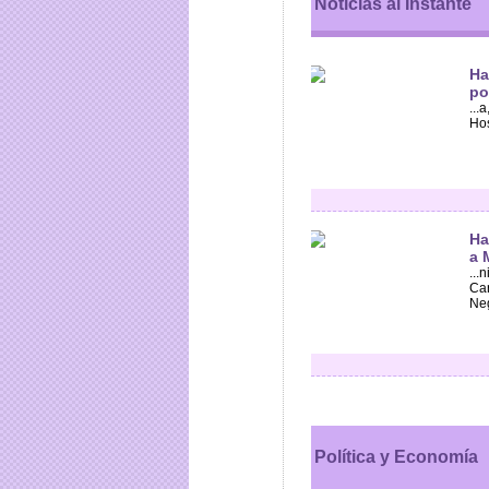
Noticias al Instante
Ha
po
...
Hos
Ha
a 
...
Car
Neg
Política y Economía