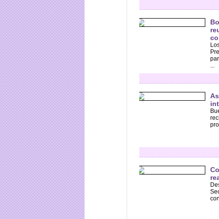
Bo
re
co
Los
Pre
par
...
As
in
Bue
rec
pro
Co
re
Des
Sec
con