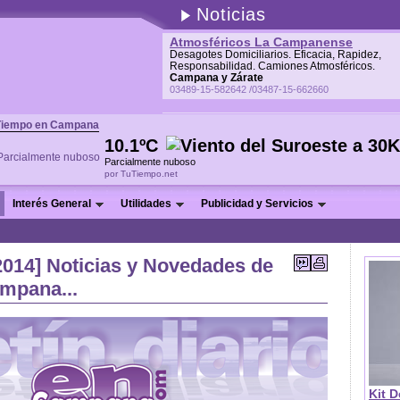
Noticias
Atmosféricos La Campanense
Desagotes Domiciliarios. Eficacia, Rapidez,
Responsabilidad. Camiones Atmosféricos.
Campana y Zárate
03489-15-582642 /03487-15-662660
Tiempo en Campana
10.1ºC
Parcialmente nuboso
por TuTiempo.net
Interés General
Utilidades
Publicidad y Servicios
/2014] Noticias y Novedades de
ampana...
Kit D