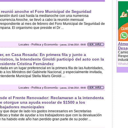
 reunió anoche el Foro Municipal de Seguridad
sesión duró casi hasta la medianoche con una numerosa
currencia Anoche, se llevó a cabo la reunión mensual
respondiente al mes de febrero del Foro Municipal de Seguridad de
pana. El organismo que preside el Dr ...
Atmo
Locales - Política y Economía -
jueves, 13 feb 2014 - 09:00
Desag
Camion
er, en Casa Rosada: En primera fila y junto a
Respon
nistros, la Intendente Giroldi participó del acto con la
indust
esidente Cristina Fernández
WhatsA
tada en un lugar preferencial en la primera fila de las Autoridades,
to a los Ministros del Gabinete Nacional, y especialmente invitada,
Intendente Municipal Stella Maris Giroldi ...
Locales - Política y Economía -
jueves, 13 feb 2014 - 09:00
sde el Frente Renovador: Reclamaran a la intendenta
e otorgue una ayuda escolar de $1500 a los
abajadores municipales
y que dejar de lado los gastos innecesarios en Secretarias
íticas y tratar de ayudar a los trabajadores que con la devaluación
 ha habido este año han perdido gran parte de su poder ...