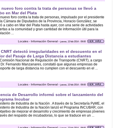
 nuevo foro contra la trata de personas se llevó a
bo en Mar del Plata
nuevo foro contra la trata de personas, impulsado por el presidente
la Cámara de Diputados de la Provincia, Horacio González, se
vó a cabo en Mar del Plata hasta ayer, con una serie de actividades
ertas a la comunidad y gran cantidad de información útil para la
lación ...
Locales - Información General -
jueves, 13 feb 2014 - 09:00
 CNRT detectó irregularidades en el descuento en el
lor del Pasaje de Larga Distancia a estudiantes
Comisión Nacional de Regulación de Transporte (CNRT), a cargo
 Dr. Fernando Manzanares, constató que algunas empresas de
nsporte de larga distancia no cumplen con el descuento en el ...
Locales - Información General -
jueves, 13 feb 2014 - 09:00
encia de Desarrollo informó sobre el lanzamiento del
ograma Incubar
isterio de Industria de la Nación . A través de la Secretaría PyME, el
isterio de Industria de la Nación lanzó el Programa INCUBAR; con
objetivo de mejorar el desarrollo y crecimiento de empresas jóvenes
ravés del respaldo de incubadoras, lo que se traduce en un ...
Locales - Información General -
jueves, 13 feb 2014 - 09:00