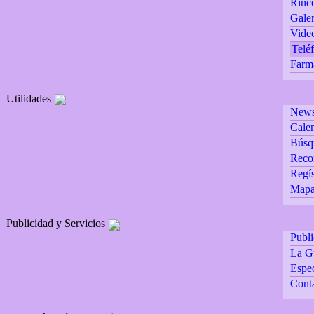
Rincó
Galer
Vide
Teléf
Farm
Utilidades
Newsl
Calen
Búsq
Reco
Regís
Mapa 
Publicidad y Servicios
Publ
La G
Espec
Cont