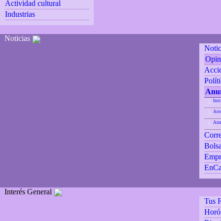
Actividad cultural
Industrias
Noticias
Notic
Opin
Accid
Polít
Anun
Inst
|_
Aso
|_
Anu
|_
Corre
Bolsa
Empr
EnCa
Interés General
Tus F
Horó