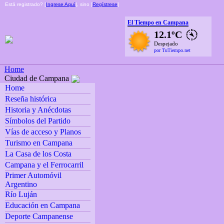
Está registrado? [
Ingrese Aquí
], sino [
Regístrese
]
El Tiempo en Campana
12.1ºC
Despejado
por TuTiempo.net
Home
Ciudad de Campana
Home
Reseña histórica
Historia y Anécdotas
Símbolos del Partido
Vías de acceso y Planos
Turismo en Campana
La Casa de los Costa
Campana y el Ferrocarril
Primer Automóvil
Argentino
Río Luján
Educación en Campana
Deporte Campanense