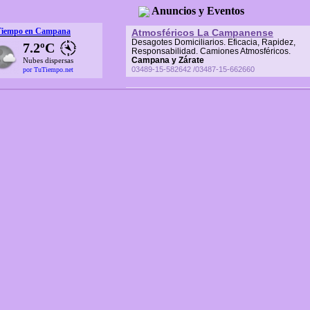
Anuncios y Eventos
Tiempo en Campana
Atmosféricos La Campanense
Desagotes Domiciliarios. Eficacia, Rapidez,
7.2ºC
Responsabilidad. Camiones Atmosféricos.
Campana y Zárate
Nubes dispersas
03489-15-582642 /03487-15-662660
por TuTiempo.net