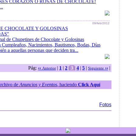
NES CORAZÓN O ROSAS DE CHOCOLATE!
..
09/feb/2012
DE CHOCOLATE Y GOLOSINAS
AS"
nal de Chupetines de Chocolate y Golosinas
a Cumpleaños, Nacimientos, Bautismos, Bodas, Días
ién a aquellas personas que deciden tra...
Pág:
‹‹
|
1
|
2
|
3
|
4
|
5
|
››
|
Anterior
Siguiente
Archivo de
Anuncios y Eventos
, haciendo
Click Aquí
Fotos