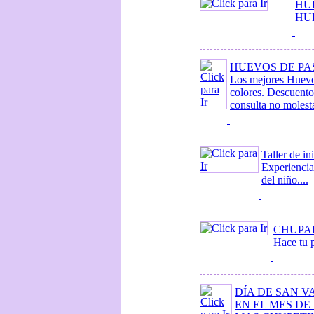
HU
HUE
HUEVOS DE PA
Los mejores Huevos
colores. Descuento
consulta no moles
Taller de i
Experiencia
del niño....
CHUPA
Hace tu p
DÍA DE SAN V
EN EL MES D