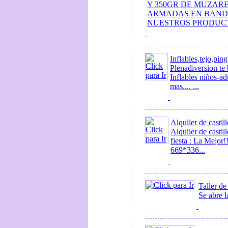
Y 350GR DE MUZARE
ARMADAS EN BANDEJ
NUESTROS PRODUCTO
Inflables,tejo,pi
Plenadiversion te 
Inflables niños-a
mas.... ...
Alquiler de casti
Alquiler de castil
fiesta : La Mejor
669*336...
Taller d
Se abre l