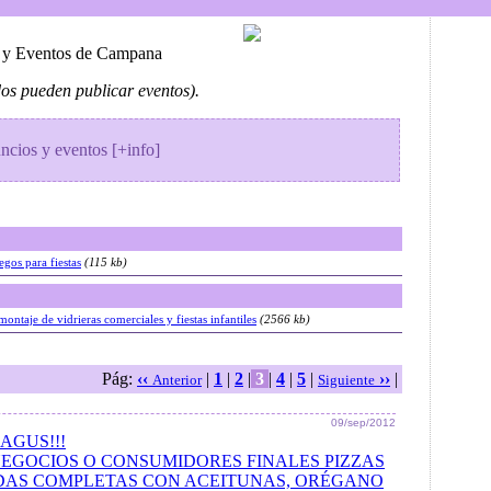
s y Eventos de Campana
os pueden publicar eventos).
ncios y eventos [+info]
egos para fiestas
(115 kb)
ontaje de vidrieras comerciales y fiestas infantiles
(2566 kb)
Pág:
‹‹
|
1
|
2
|
3
|
4
|
5
|
››
|
Anterior
Siguiente
09/sep/2012
AGUS!!!
EGOCIOS O CONSUMIDORES FINALES PIZZAS
DAS COMPLETAS CON ACEITUNAS, ORÉGANO