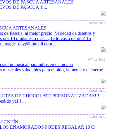
EVOS DE PASCUA ARTESANALES
VOS DE PASCUA!!!...
14/mar/2012
SCUA ARTESANALES
 de Pascua, al mejor precio. Variedad de diseños y
s por 10 unidades o mas.. ¿Te lo vas a perder? Tu
ta.. magic_day@hotmail.com....
07/mar/2012
niciación musical para niños en Campana
s musicales saludables para el oido, la mente y el cuerpo
17/feb/2012
LETAS DE CHOCOLATE PERSONALIZADAS!!!
edido ya!!! ...
09/feb/2012
ALENTÍN
E LOS ENAMORADOS PODES REGALAR 10 O