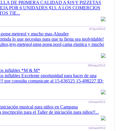
LLA DE PRIMERA CALIDAD A $19 Y PIZZETAS
A POR 6 UNIDADES $13. A LOS COMERCIOS
S TIE...
07/jun/2012
ng-pong,metegol y mucho mas-Alquiler
brinda lo que necesitas para que tu fiesta sea inolvidable!
dultos,tejo,metegol,ping-pong,pool,cama elastica y mucho
28/may/2012
llos inflables *M & M*
los inflables Excelente oportunidad para hacer de una
!!!! por consulta comunicate al 15-636525 15-498227 ID:
15/mar/2012
e iniciación musical para niños en Campana
a inscripción para el Taller de iniciación para niños!!...
14/mar/2012