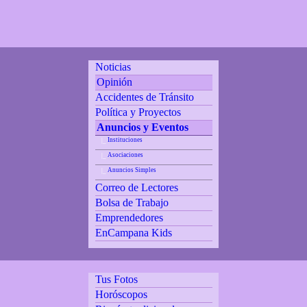
Noticias
Opinión
Accidentes de Tránsito
Política y Proyectos
Anuncios y Eventos
Instituciones
|_
Asociaciones
|_
Anuncios Simples
|_
Correo de Lectores
Bolsa de Trabajo
Emprendedores
EnCampana Kids
Tus Fotos
Horóscopos