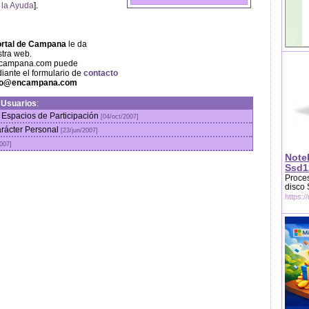
 la Ayuda
].
rtal de Campana
le da
stra web.
encampana.com puede
iante el formulario de
contacto
fo@encampana.com
n
Usuarios
:
 Espacios de Participación
[04/oct/2007]
arácter Personal
[23/jun/2007]
2007]
Note
Ssd1
Proces
disco
https:/