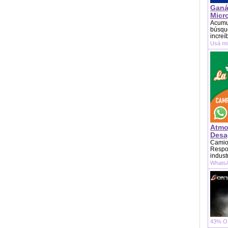
Ganá
Micr
Acumu
búsque
increí
Usá mi
Atmo
Desag
Camion
Respon
indust
WhatsA
43% OF