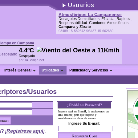
Usuarios
Atmosféricos La Campanense
Desagotes Domiciliarios. Eficacia, Rapidez,
Responsabilidad. Camiones Atmosféricos.
Campana y Zárate
03489-15-582642 /03487-15-662660
Tiempo en Campana
4.4ºC
Despejado
por TuTiempo.net
Interés General
Utilidades
Publicidad y Servicios
riptores/Usuarios
¿Olvidó su Password?
Ingrese aqui su E-mail, le enviaremos un
link (enlace) para que ingrese y
reestablesca su clave de acceso:
Ingrese Su E-mail:
a?
Regístrese aquí
.
[
]