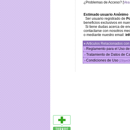
¿Problemas de Acceso? [
Vea
Estimado usuario Anónimo
Ser usuario registrado de
Po
beneficios exclusivos en nue
Si tiene dudas acerca de 
contactarse con nosotros med
o mediante nuestro email:
in
»
Articulos Relacionados co
Reglamento para el Uso de
›
Tratamiento de Datos de C
›
Condiciones de Uso
›
[23/jun/