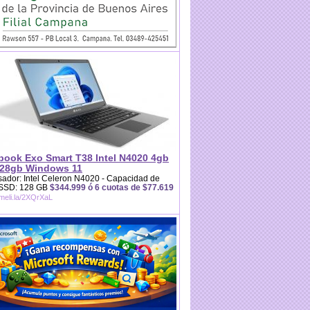
book Exo Smart T38 Intel N4020 4gb
28gb Windows 11
ador: Intel Celeron N4020 - Capacidad de
 SSD: 128 GB
$344.999 ó 6 cuotas de $77.619
/meli.la/2XQrXaL