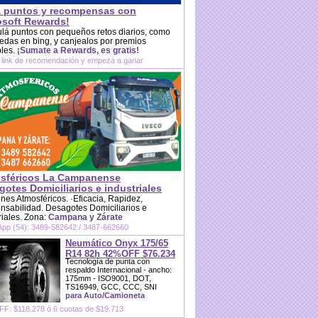
 puntos y recompensas con
osoft Rewards!
lá puntos con pequeños retos diarios, como
das en bing, y canjealos por premios
bles.
¡Sumate a Rewards, es gratis!
 link de recomendación y empezá a ganar
sféricos La Campanense
otes Domiciliarios e industriales
es Atmosféricos. ·Eficacia, Rapidez,
sabilidad. Desagotes Domiciliarios e
riales. Zona:
Campana y Zárate
pp (54): 3489-582642 / 3487-662660
Neumático Onyx 175/65
R14 82h 42%OFF $76.234
Tecnología de punta con
respaldo Internacional - ancho:
175mm - ISO9001, DOT,
TS16949, GCC, CCC, SNI
para Auto/Camioneta
F: $118.278 ó 6 cuotas de $19.713