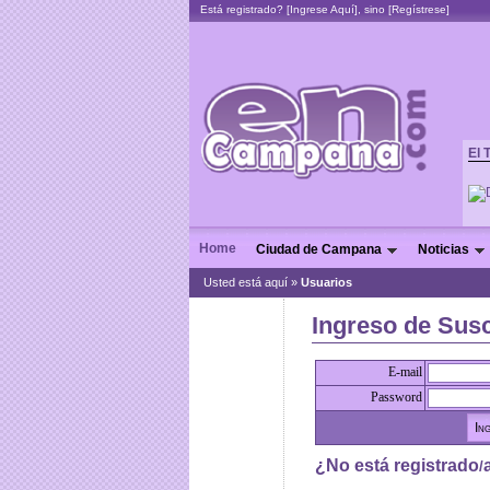
Está registrado? [
Ingrese Aquí
], sino [
Regístrese
]
El 
Home
Ciudad de Campana
Noticias
Usted está aquí »
Usuarios
Ingreso de Susc
E-mail
Password
¿No está registrado
/