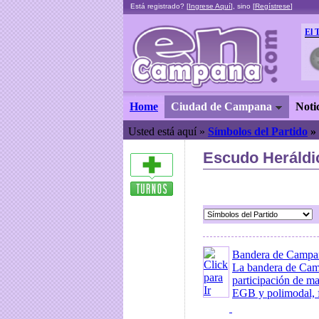
Está registrado? [
Ingrese Aquí
], sino [
Regístrese
]
El 
Home
Ciudad de Campana
Noti
Usted está aquí »
Símbolos del Partido
Escudo Heráldi
Bandera de Campa
La bandera de Camp
participación de m
EGB y polimodal, fu