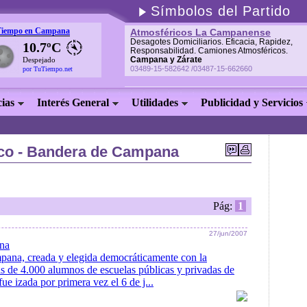
Símbolos del Partido
Tiempo en Campana
Atmosféricos La Campanense
Desagotes Domiciliarios. Eficacia, Rapidez,
10.7ºC
Responsabilidad. Camiones Atmosféricos.
Campana y Zárate
Despejado
03489-15-582642 /03487-15-662660
por TuTiempo.net
cias
Interés General
Utilidades
Publicidad y Servicios
»
co - Bandera de Campana
Pág:
1
27/jun/2007
na
ana, creada y elegida democráticamente con la
as de 4.000 alumnos de escuelas públicas y privadas de
e izada por primera vez el 6 de j...