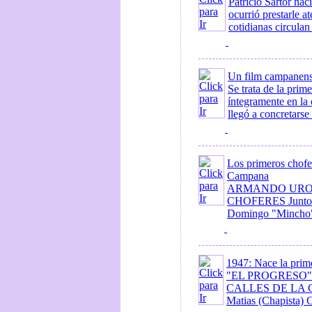
Patricio Sartor na
ocurrió prestarle at
cotidianas circulan
Un film campanens
Se trata de la prim
íntegramente en la
llegó a concretars
Los primeros chofer
Campana
ARMANDO URO 
CHOFERES Junto co
Domingo "Mincho" 
1947: Nace la prim
"EL PROGRESO"
CALLES DE LA CIU
Matias (Chapista) C