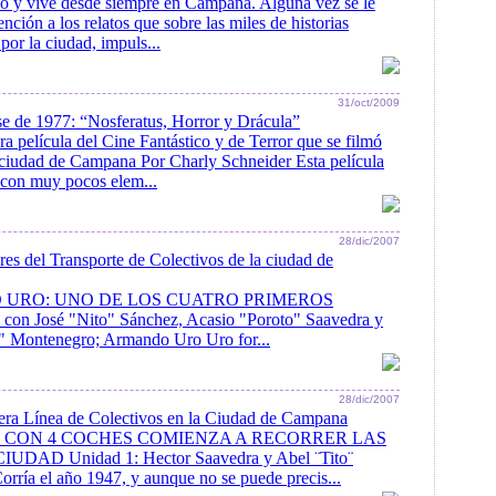
ció y vive desde siempre en Campana. Alguna vez se le
ención a los relatos que sobre las miles de historias
 por la ciudad, impuls...
31/oct/2009
e de 1977: “Nosferatus, Horror y Drácula”
era película del Cine Fantástico y de Terror que se filmó
 ciudad de Campana Por Charly Schneider Esta película
e con muy pocos elem...
28/dic/2007
es del Transporte de Colectivos de la ciudad de
URO: UNO DE LOS CUATRO PRIMEROS
n José "Nito" Sánchez, Acasio "Poroto" Saavedra y
Montenegro; Armando Uro Uro for...
28/dic/2007
era Línea de Colectivos en la Ciudad de Campana
 CON 4 COCHES COMIENZA A RECORRER LAS
DAD Unidad 1: Hector Saavedra y Abel ¨Tito¨
orría el año 1947, y aunque no se puede precis...