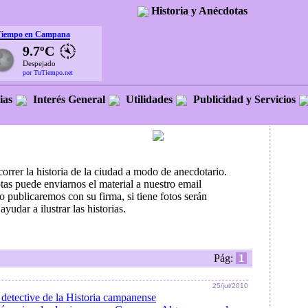
Historia y Anécdotas
Tiempo en Campana
9.7ºC
Despejado
por TuTiempo.net
ias
Interés General
Utilidades
Publicidad y Servicios
ecorrer la historia de la ciudad a modo de anecdotario.
otas puede enviarnos el material a nuestro email
o publicaremos con su firma, si tiene fotos serán
yudar a ilustrar las historias.
Pág:
1
25/jul/2010
 detective de la Historia campanense