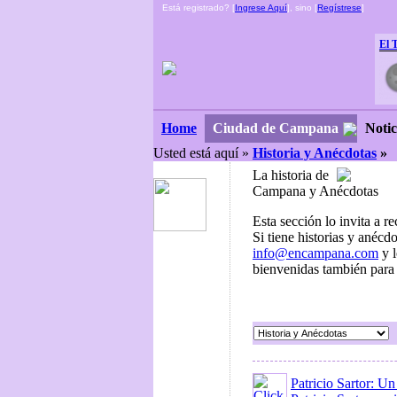
Está registrado? [
Ingrese Aquí
], sino [
Regístrese
]
El 
Ciudad de Campana
Notic
Home
Usted está aquí »
Historia y Anécdotas
»
La historia de
Campana y Anécdotas
Esta sección lo invita a r
Si tiene historias y anécd
info@encampana.com
y l
bienvenidas también para a
Patricio Sartor: Un