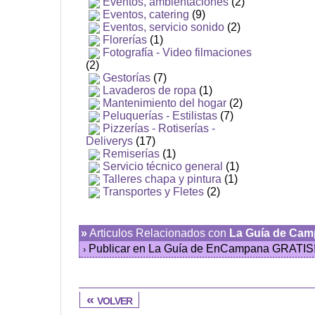
Eventos, ambientaciones
(2)
Eventos, catering
(9)
Eventos, servicio sonido
(2)
Florerías
(1)
Fotografía - Video filmaciones
(2)
Gestorías
(7)
Lavaderos de ropa
(1)
Mantenimiento del hogar
(2)
Peluquerías - Estilistas
(7)
Pizzerías - Rotiserías -
Deliverys
(17)
Remiserías
(1)
Servicio técnico general
(1)
Talleres chapa y pintura
(1)
Transportes y Fletes
(2)
»
Articulos Relacionados con
La Guía de Ca
Publicar en La Guía de EnCampana GRATIS
›
« volver