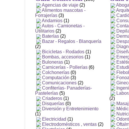
Agencias de viaje
(2)
Abog
Alimentos mascotas -
Arquit
Forrajerías
(3)
Cardi
Andamios
(1)
Consu
Autos - Camionetas -
Conta
Utilitarios
(2)
Depil
Baterías
(2)
Derma
Bazar - Regalos - Blanquería
Despa
(2)
Diagn
Bicicletas - Rodados
(1)
Diseñ
Bombas, accesorios
(1)
Emerg
Buloneras
(1)
Estéti
Carnicerías - Pollerías
(6)
Estudi
Colchonerías
(0)
Flebo
Computación
(3)
Fonoa
Comunicaciones
(2)
Gineco
Confiterías- Panaderías-
Ingeni
Pastelerías
(5)
Labora
Criaderos
(1)
(2)
Disquerías
(0)
Masaj
Diversión y Entretenimiento
Médic
(1)
Nutric
Electricidad
(1)
Odont
Electrodomésticos , ventas
(2)
Oftal