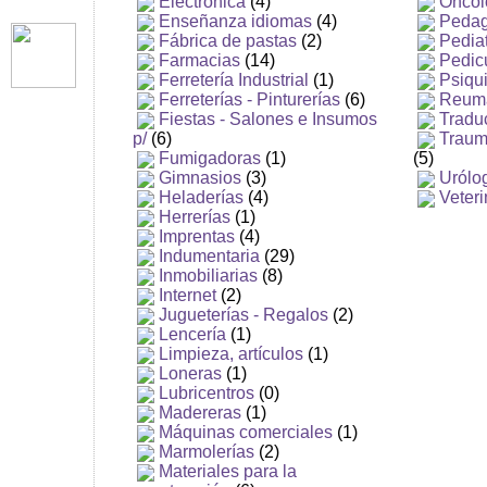
Electrónica
(4)
Oncol
Enseñanza idiomas
(4)
Pedag
Fábrica de pastas
(2)
Pedia
Farmacias
(14)
Pedic
Ferretería Industrial
(1)
Psiqui
Ferreterías - Pinturerías
(6)
Reuma
Fiestas - Salones e Insumos
Tradu
p/
(6)
Traum
Fumigadoras
(1)
(5)
Gimnasios
(3)
Urólo
Heladerías
(4)
Veteri
Herrerías
(1)
Imprentas
(4)
Indumentaria
(29)
Inmobiliarias
(8)
Internet
(2)
Jugueterías - Regalos
(2)
Lencería
(1)
Limpieza, artículos
(1)
Loneras
(1)
Lubricentros
(0)
Madereras
(1)
Máquinas comerciales
(1)
Marmolerías
(2)
Materiales para la