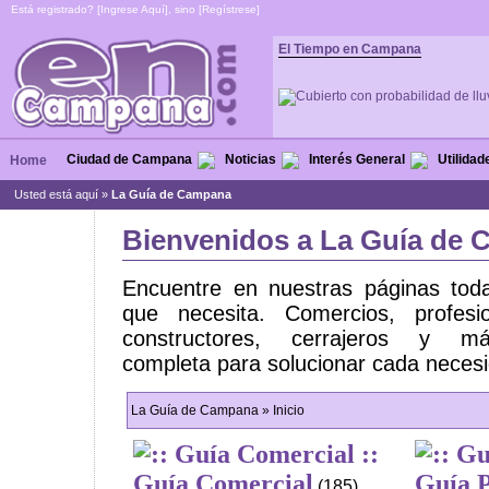
Está registrado? [
Ingrese Aquí
], sino [
Regístrese
]
El Tiempo en Campana
Ciudad de Campana
Noticias
Interés General
Utilidad
Home
Usted está aquí »
La Guía de Campana
Bienvenidos a La Guía de
Encuentre en nuestras páginas toda
que necesita. Comercios, profesi
constructores, cerrajeros y
completa para solucionar cada neces
La Guía de Campana » Inicio
Guía Comercial
Guía P
(185)