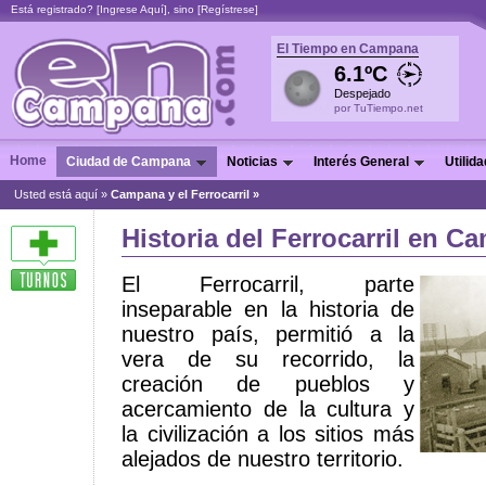
Está registrado? [
Ingrese Aquí
], sino [
Regístrese
]
El Tiempo en Campana
6.1ºC
Despejado
por TuTiempo.net
Home
Ciudad de Campana
Noticias
Interés General
Utilid
Usted está aquí »
Campana y el Ferrocarril »
Historia del Ferrocarril en 
El Ferrocarril, parte
inseparable en la historia de
nuestro país, permitió a la
vera de su recorrido, la
creación de pueblos y
acercamiento de la cultura y
la civilización a los sitios más
alejados de nuestro territorio.