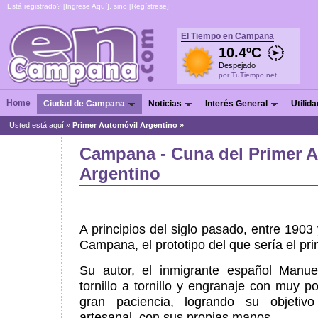
Está registrado? [
Ingrese Aquí
], sino [
Regístrese
]
El Tiempo en Campana
10.4ºC
Despejado
por TuTiempo.net
Home
Ciudad de Campana
Noticias
Interés General
Utilid
Usted está aquí »
Primer Automóvil Argentino
»
Campana - Cuna del Primer 
Argentino
A principios del siglo pasado, entre 1903
Campana, el prototipo del que sería el pri
Su autor, el inmigrante español Manuel
tornillo a tornillo y engranaje con muy 
gran paciencia, logrando su objeti
artesanal, con sus propias manos.