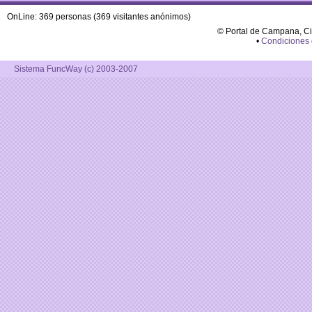
OnLine: 369 personas (369 visitantes anónimos)
© Portal de Campana, C
•
Condiciones
Sistema FuncWay (c) 2003-2007