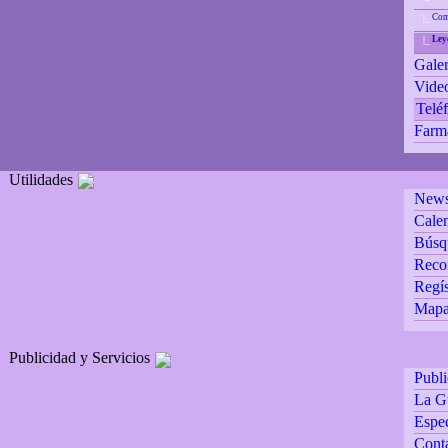
Com
|_
Ley
|_
Galer
Vide
Teléf
Farm
Utilidades
Newsl
Calen
Búsq
Reco
Regís
Mapa 
Publicidad y Servicios
Publ
La G
Espec
Cont