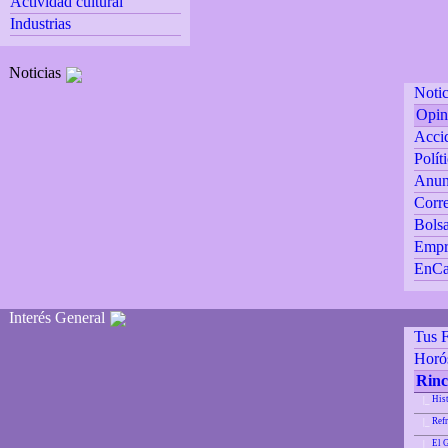
Actividad cultural
Industrias
Noticias
Notic
Opin
Accid
Polít
Anun
Corre
Bolsa
Empr
EnCa
Interés General
Tus F
Horó
Rinc
His
|_
Refr
|_
El 
|_