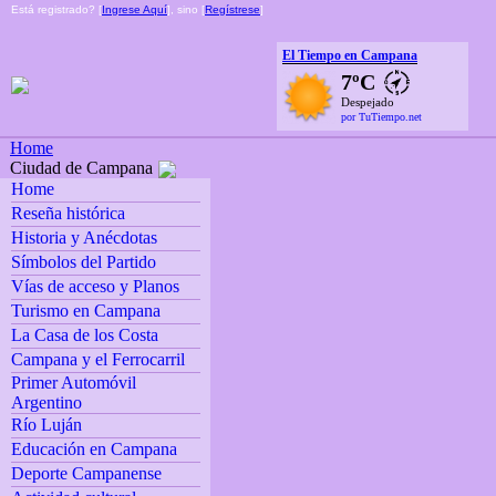
Está registrado? [
Ingrese Aquí
], sino [
Regístrese
]
El Tiempo en Campana
7ºC
Despejado
por TuTiempo.net
Home
Ciudad de Campana
Home
Reseña histórica
Historia y Anécdotas
Símbolos del Partido
Vías de acceso y Planos
Turismo en Campana
La Casa de los Costa
Campana y el Ferrocarril
Primer Automóvil
Argentino
Río Luján
Educación en Campana
Deporte Campanense