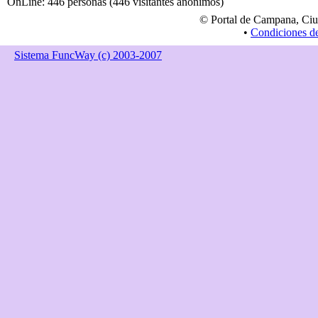
OnLine: 446 personas (446 visitantes anónimos)
© Portal de Campana, Ciu
•
Condiciones d
Sistema FuncWay (c) 2003-2007