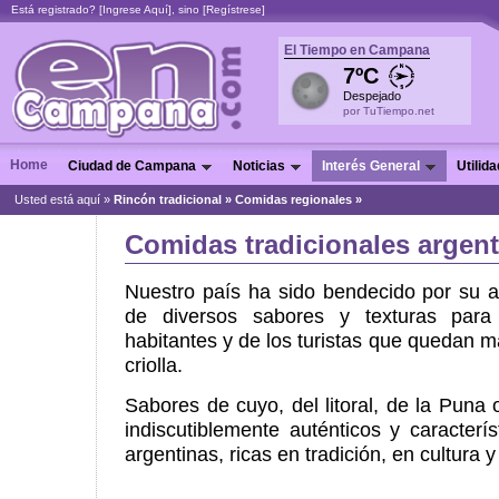
Está registrado? [
Ingrese Aquí
], sino [
Regístrese
]
El Tiempo en Campana
7ºC
Despejado
por TuTiempo.net
Home
Ciudad de Campana
Noticias
Interés General
Utilid
Usted está aquí »
Rincón tradicional
»
Comidas regionales »
Comidas tradicionales argent
Nuestro país ha sido bendecido por su 
de diversos sabores y texturas para
habitantes y de los turistas que quedan m
criolla.
Sabores de cuyo, del litoral, de la Puna
indiscutiblemente auténticos y caracterí
argentinas, ricas en tradición, en cultura 