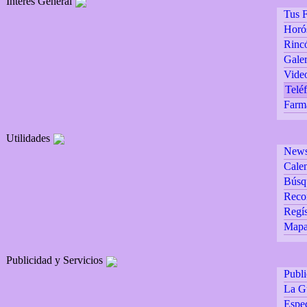
Interés General
Tus F
Horó
Rincó
Galer
Vide
Teléf
Farm
Utilidades
Newsl
Calen
Búsq
Reco
Regís
Mapa 
Publicidad y Servicios
Publ
La G
Espec