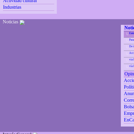
Actividad cultural
Industrias
Noticias
Noti
Ent
|_
Para
|_
De 
|_
Acci
|_
via 
|_
vía
|_
Opin
Accid
Polít
Anun
Corre
Bolsa
Empr
EnCa