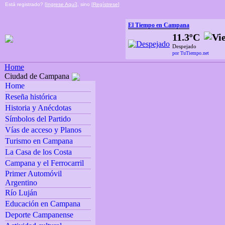
Está registrado? [
Ingrese Aquí
], sino [
Regístrese
]
El Tiempo en Campana
11.3ºC
Despejado
por TuTiempo.net
Home
Ciudad de Campana
Home
Reseña histórica
Historia y Anécdotas
Símbolos del Partido
Vías de acceso y Planos
Turismo en Campana
La Casa de los Costa
Campana y el Ferrocarril
Primer Automóvil
Argentino
Río Luján
Educación en Campana
Deporte Campanense