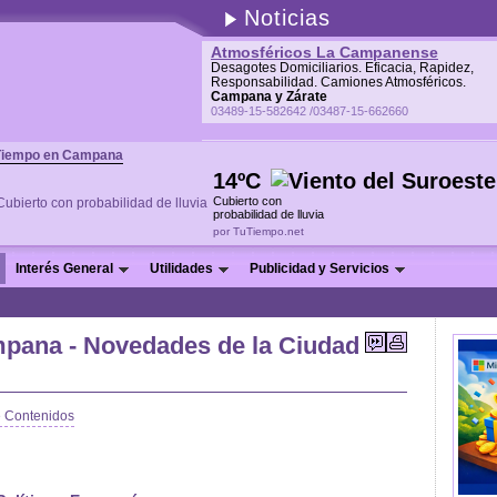
Noticias
Atmosféricos La Campanense
Desagotes Domiciliarios. Eficacia, Rapidez,
Responsabilidad. Camiones Atmosféricos.
Campana y Zárate
03489-15-582642 /03487-15-662660
Tiempo en Campana
14ºC
Cubierto con
probabilidad de lluvia
por TuTiempo.net
Interés General
Utilidades
Publicidad y Servicios
mpana - Novedades de la Ciudad
e Contenidos