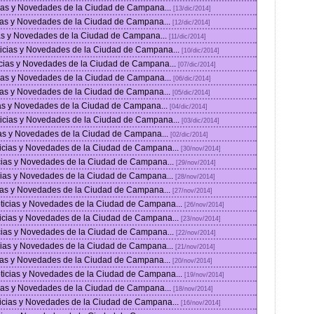
cias y Novedades de la Ciudad de Campana...
[13/dic/2014]
icias y Novedades de la Ciudad de Campana...
[12/dic/2014]
cias y Novedades de la Ciudad de Campana...
[11/dic/2014]
oticias y Novedades de la Ciudad de Campana...
[10/dic/2014]
icias y Novedades de la Ciudad de Campana...
[07/dic/2014]
cias y Novedades de la Ciudad de Campana...
[06/dic/2014]
icias y Novedades de la Ciudad de Campana...
[05/dic/2014]
cias y Novedades de la Ciudad de Campana...
[04/dic/2014]
oticias y Novedades de la Ciudad de Campana...
[03/dic/2014]
cias y Novedades de la Ciudad de Campana...
[02/dic/2014]
ticias y Novedades de la Ciudad de Campana...
[30/nov/2014]
icias y Novedades de la Ciudad de Campana...
[29/nov/2014]
icias y Novedades de la Ciudad de Campana...
[28/nov/2014]
cias y Novedades de la Ciudad de Campana...
[27/nov/2014]
oticias y Novedades de la Ciudad de Campana...
[26/nov/2014]
ticias y Novedades de la Ciudad de Campana...
[23/nov/2014]
icias y Novedades de la Ciudad de Campana...
[22/nov/2014]
icias y Novedades de la Ciudad de Campana...
[21/nov/2014]
cias y Novedades de la Ciudad de Campana...
[20/nov/2014]
oticias y Novedades de la Ciudad de Campana...
[19/nov/2014]
cias y Novedades de la Ciudad de Campana...
[18/nov/2014]
ticias y Novedades de la Ciudad de Campana...
[16/nov/2014]