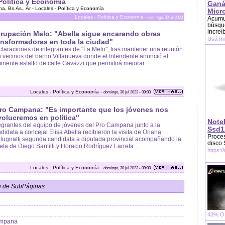
Política y Economía
Ganá
, Bs.As., Ar - Locales - Política y Economía
Micr
Locales - Política y Economía -
domingo, 30 jul 2023
Acumu
búsque
increí
rupación Melo: "Abella sigue encarando obras
Usá mi
ansformadoras en toda la ciudad"
laraciones de integrantes de "La Melo", tras mantener una reunión
 vecinos del barrio Villanueva donde el Intendente anunció el
inente asfalto de calle Gavazzi que permitirá mejorar ...
Locales - Política y Economía -
domingo, 30 jul 2023 - 09:00
ro Campana: "Es importante que los jóvenes nos
volucremos en política"
Note
egrantes del equipo de jóvenes del Pro Campana junto a la
Ssd1
didata a concejal Elisa Abella recibieron la visita de Oriana
Proces
lugnatti segunda candidata a diputada provincial acompañando la
disco
eta de Diego Santilli y Horacio Rodríguez Larreta ...
https:/
Locales - Política y Economía -
domingo, 30 jul 2023 - 09:00
e de SubPáginas
43% OF
Campana