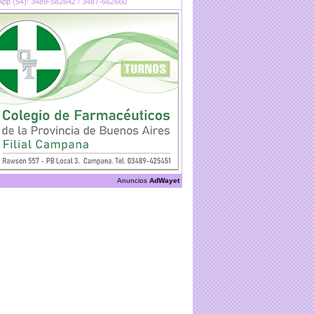
pp (54): 3489-582642 / 3487-662660
Anuncios
AdWayet