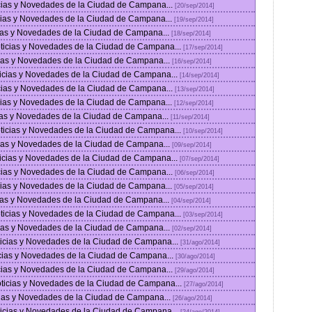
icias y Novedades de la Ciudad de Campana...
[20/sep/2014]
icias y Novedades de la Ciudad de Campana...
[19/sep/2014]
cias y Novedades de la Ciudad de Campana...
[18/sep/2014]
oticias y Novedades de la Ciudad de Campana...
[17/sep/2014]
cias y Novedades de la Ciudad de Campana...
[16/sep/2014]
ticias y Novedades de la Ciudad de Campana...
[14/sep/2014]
icias y Novedades de la Ciudad de Campana...
[13/sep/2014]
icias y Novedades de la Ciudad de Campana...
[12/sep/2014]
cias y Novedades de la Ciudad de Campana...
[11/sep/2014]
oticias y Novedades de la Ciudad de Campana...
[10/sep/2014]
cias y Novedades de la Ciudad de Campana...
[09/sep/2014]
ticias y Novedades de la Ciudad de Campana...
[07/sep/2014]
icias y Novedades de la Ciudad de Campana...
[06/sep/2014]
icias y Novedades de la Ciudad de Campana...
[05/sep/2014]
cias y Novedades de la Ciudad de Campana...
[04/sep/2014]
oticias y Novedades de la Ciudad de Campana...
[03/sep/2014]
cias y Novedades de la Ciudad de Campana...
[02/sep/2014]
ticias y Novedades de la Ciudad de Campana...
[31/ago/2014]
icias y Novedades de la Ciudad de Campana...
[30/ago/2014]
icias y Novedades de la Ciudad de Campana...
[29/ago/2014]
oticias y Novedades de la Ciudad de Campana...
[27/ago/2014]
cias y Novedades de la Ciudad de Campana...
[26/ago/2014]
ticias y Novedades de la Ciudad de Campana...