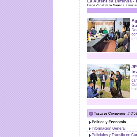
La Autentica Defensa - 
Diario Zonal de la Mañana, Campana
Ag
tr
Dec
con
inm
JP
in
Int
can
Col
bol
Tabla de Contenidos:
Indic
Política y Economía
Información General
Policiales y Tránsito en 