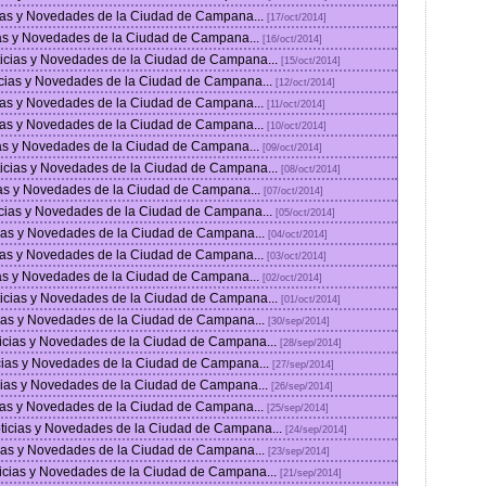
icias y Novedades de la Ciudad de Campana...
[17/oct/2014]
cias y Novedades de la Ciudad de Campana...
[16/oct/2014]
oticias y Novedades de la Ciudad de Campana...
[15/oct/2014]
icias y Novedades de la Ciudad de Campana...
[12/oct/2014]
cias y Novedades de la Ciudad de Campana...
[11/oct/2014]
icias y Novedades de la Ciudad de Campana...
[10/oct/2014]
cias y Novedades de la Ciudad de Campana...
[09/oct/2014]
oticias y Novedades de la Ciudad de Campana...
[08/oct/2014]
cias y Novedades de la Ciudad de Campana...
[07/oct/2014]
icias y Novedades de la Ciudad de Campana...
[05/oct/2014]
cias y Novedades de la Ciudad de Campana...
[04/oct/2014]
icias y Novedades de la Ciudad de Campana...
[03/oct/2014]
cias y Novedades de la Ciudad de Campana...
[02/oct/2014]
oticias y Novedades de la Ciudad de Campana...
[01/oct/2014]
cias y Novedades de la Ciudad de Campana...
[30/sep/2014]
ticias y Novedades de la Ciudad de Campana...
[28/sep/2014]
icias y Novedades de la Ciudad de Campana...
[27/sep/2014]
icias y Novedades de la Ciudad de Campana...
[26/sep/2014]
cias y Novedades de la Ciudad de Campana...
[25/sep/2014]
oticias y Novedades de la Ciudad de Campana...
[24/sep/2014]
cias y Novedades de la Ciudad de Campana...
[23/sep/2014]
ticias y Novedades de la Ciudad de Campana...
[21/sep/2014]