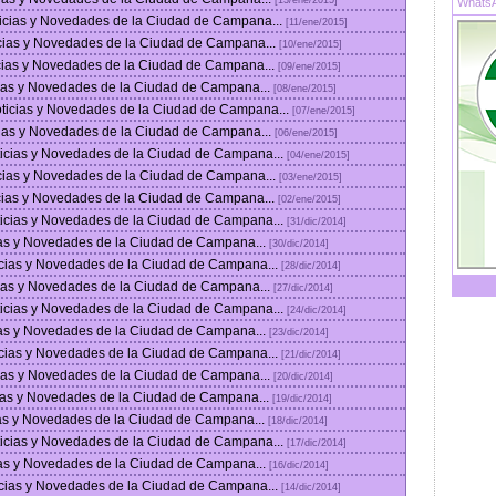
[13/ene/2015]
WhatsA
ticias y Novedades de la Ciudad de Campana...
[11/ene/2015]
icias y Novedades de la Ciudad de Campana...
[10/ene/2015]
icias y Novedades de la Ciudad de Campana...
[09/ene/2015]
cias y Novedades de la Ciudad de Campana...
[08/ene/2015]
oticias y Novedades de la Ciudad de Campana...
[07/ene/2015]
cias y Novedades de la Ciudad de Campana...
[06/ene/2015]
ticias y Novedades de la Ciudad de Campana...
[04/ene/2015]
icias y Novedades de la Ciudad de Campana...
[03/ene/2015]
icias y Novedades de la Ciudad de Campana...
[02/ene/2015]
oticias y Novedades de la Ciudad de Campana...
[31/dic/2014]
cias y Novedades de la Ciudad de Campana...
[30/dic/2014]
icias y Novedades de la Ciudad de Campana...
[28/dic/2014]
cias y Novedades de la Ciudad de Campana...
[27/dic/2014]
oticias y Novedades de la Ciudad de Campana...
[24/dic/2014]
cias y Novedades de la Ciudad de Campana...
[23/dic/2014]
icias y Novedades de la Ciudad de Campana...
[21/dic/2014]
cias y Novedades de la Ciudad de Campana...
[20/dic/2014]
icias y Novedades de la Ciudad de Campana...
[19/dic/2014]
cias y Novedades de la Ciudad de Campana...
[18/dic/2014]
oticias y Novedades de la Ciudad de Campana...
[17/dic/2014]
cias y Novedades de la Ciudad de Campana...
[16/dic/2014]
icias y Novedades de la Ciudad de Campana...
[14/dic/2014]