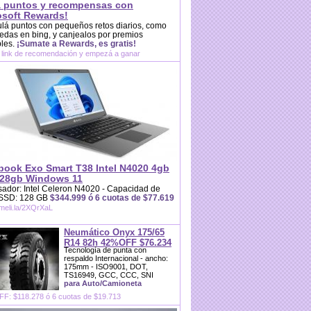
 puntos y recompensas con
osoft Rewards!
lá puntos con pequeños retos diarios, como
das en bing, y canjealos por premios
bles.
¡Sumate a Rewards, es gratis!
 link de recomendación y empezá a ganar
book Exo Smart T38 Intel N4020 4gb
28gb Windows 11
ador: Intel Celeron N4020 - Capacidad de
 SSD: 128 GB
$344.999 ó 6 cuotas de $77.619
/meli.la/2XQrXaL
Neumático Onyx 175/65
R14 82h 42%OFF $76.234
Tecnología de punta con
respaldo Internacional - ancho:
175mm - ISO9001, DOT,
TS16949, GCC, CCC, SNI
para Auto/Camioneta
F: $118.278 ó 6 cuotas de $19.713