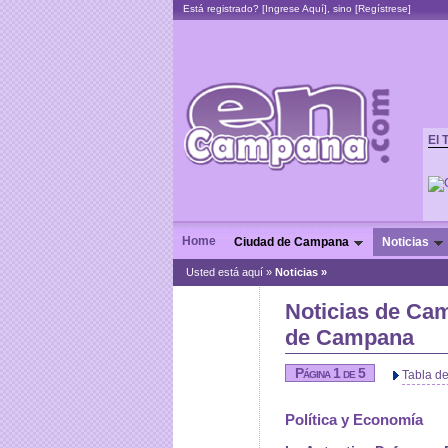
Está registrado? [
Ingrese Aquí
], sino [
Regístrese
]
El 
Home
Ciudad de Campana
Noticias
Usted está aquí »
Noticias »
Noticias de Ca
de Campana
Página 1 de 5
Tabla d
Política y Economía