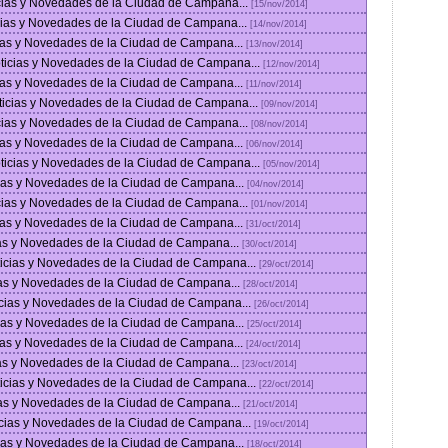
icias y Novedades de la Ciudad de Campana...
[15/nov/2014]
icias y Novedades de la Ciudad de Campana...
[14/nov/2014]
cias y Novedades de la Ciudad de Campana...
[13/nov/2014]
oticias y Novedades de la Ciudad de Campana...
[12/nov/2014]
cias y Novedades de la Ciudad de Campana...
[11/nov/2014]
ticias y Novedades de la Ciudad de Campana...
[09/nov/2014]
icias y Novedades de la Ciudad de Campana...
[08/nov/2014]
cias y Novedades de la Ciudad de Campana...
[06/nov/2014]
oticias y Novedades de la Ciudad de Campana...
[05/nov/2014]
cias y Novedades de la Ciudad de Campana...
[04/nov/2014]
icias y Novedades de la Ciudad de Campana...
[01/nov/2014]
icias y Novedades de la Ciudad de Campana...
[31/oct/2014]
cias y Novedades de la Ciudad de Campana...
[30/oct/2014]
oticias y Novedades de la Ciudad de Campana...
[29/oct/2014]
cias y Novedades de la Ciudad de Campana...
[28/oct/2014]
icias y Novedades de la Ciudad de Campana...
[26/oct/2014]
cias y Novedades de la Ciudad de Campana...
[25/oct/2014]
icias y Novedades de la Ciudad de Campana...
[24/oct/2014]
cias y Novedades de la Ciudad de Campana...
[23/oct/2014]
oticias y Novedades de la Ciudad de Campana...
[22/oct/2014]
cias y Novedades de la Ciudad de Campana...
[21/oct/2014]
icias y Novedades de la Ciudad de Campana...
[19/oct/2014]
cias y Novedades de la Ciudad de Campana...
[18/oct/2014]