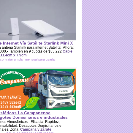
e Internet Vía Satélite Starlink Mini X
 antena Starlink para internet Satelital. Ahora:
000.- También en 9 cuotas de $33.222
Cable
 33.4cm x 7.9cm
contratar un plan mensual para usarla.
sféricos La Campanense
otes Domiciliarios e industriales
es Atmosféricos. ·Eficacia, Rapidez,
sabilidad. Desagotes Domiciliarios e
riales. Zona:
Campana y Zárate