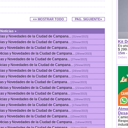
«»
»
MOSTRAR TODO
PAG. SIGUIENTE
n
Noticias »
:
icias y Novedades de la Ciudad de Campana...
[31/ene/2015]
Kit D
icias y Novedades de la Ciudad de Campana...
[30/ene/2015]
Es una
cias y Novedades de la Ciudad de Campana...
[29/ene/2015]
$ 299.
15m -
oticias y Novedades de la Ciudad de Campana...
[28/ene/2015]
Debes 
cias y Novedades de la Ciudad de Campana...
[27/ene/2015]
ticias y Novedades de la Ciudad de Campana...
[25/ene/2015]
icias y Novedades de la Ciudad de Campana...
[24/ene/2015]
icias y Novedades de la Ciudad de Campana...
[23/ene/2015]
cias y Novedades de la Ciudad de Campana...
[22/ene/2015]
oticias y Novedades de la Ciudad de Campana...
[21/ene/2015]
cias y Novedades de la Ciudad de Campana...
[20/ene/2015]
ticias y Novedades de la Ciudad de Campana...
[18/ene/2015]
icias y Novedades de la Ciudad de Campana...
[17/ene/2015]
Atmo
icias y Novedades de la Ciudad de Campana...
[16/ene/2015]
Desag
cias y Novedades de la Ciudad de Campana...
Camion
[15/ene/2015]
Respon
oticias y Novedades de la Ciudad de Campana...
[14/ene/2015]
indust
cias y Novedades de la Ciudad de Campana...