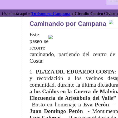
Usted está aquí »
Turismo en Campana
»
Circuito Centro Cívico
Caminando por Campana
Este
paseo se
recorre
caminando, partiendo del centro de
Costa:
1
PLAZA DR. EDUARDO COSTA:
y recordación a los vecinos desa
comunidad, durante la última dictadura
a los Caídos en la Guerra de Malvin
Elocuencia de Aristóbulo del Valle”
Busto en homenaje a
Eva Perón
-
Juan Domingo Perón
- Monumento
Luis Cabezas
- Placa recordatoria de 