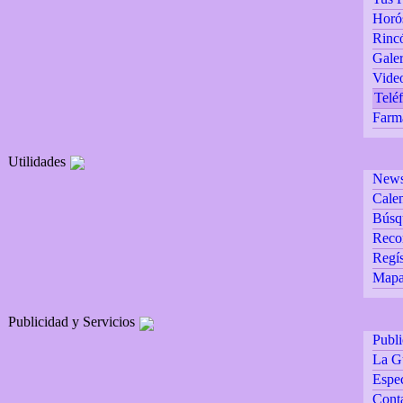
Horó
Rincó
Galer
Vide
Teléf
Farm
Utilidades
Newsl
Calen
Búsq
Reco
Regís
Mapa 
Publicidad y Servicios
Publ
La G
Espec
Cont