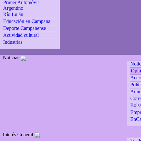
Primer Automóvil
Argentino
Río Luján
Educación en Campana
Deporte Campanense
Actividad cultural
Industrias
Noticias
Notic
Opin
Accid
Polít
Anun
Corre
Bolsa
Empr
EnCa
Interés General
Tus F